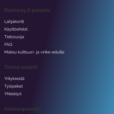
Rockway.fi palvelu
Lahjakortit
Käyttöehdot
Tietosuoja
FAQ
Maksu kulttuuri- ja virike-eduilla
Tietoa meistä
Yrityksestä
Työpaikat
Yhteistyö
Asiakaspalvelu