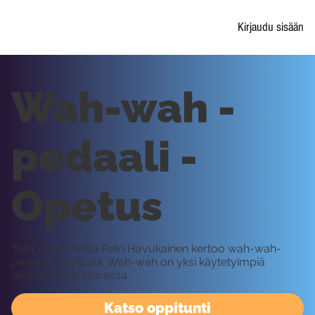
Kirjaudu sisään
Wah-wah -
pedaali -
Opetus
Tällä oppitunnilla Petri Havukainen kertoo wah-wah-
pedaalin käytöstä. Wah-wah on yksi käytetyimpiä
efektejä funk-kitarassa.
Katso oppitunti