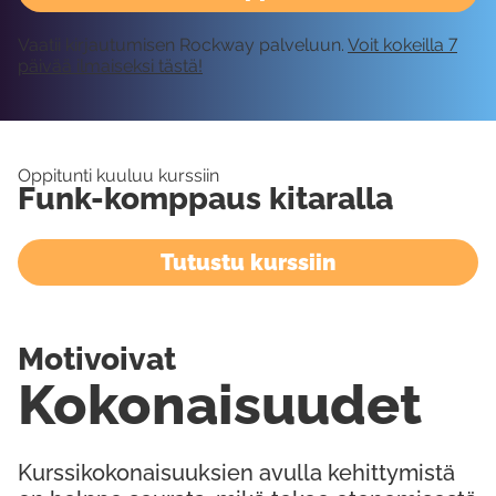
Vaatii kirjautumisen Rockway palveluun.
Voit kokeilla 7
päivää ilmaiseksi tästä!
Oppitunti kuuluu kurssiin
Funk-komppaus kitaralla
Tutustu kurssiin
Motivoivat
Kokonaisuudet
Kurssikokonaisuuksien avulla kehittymistä