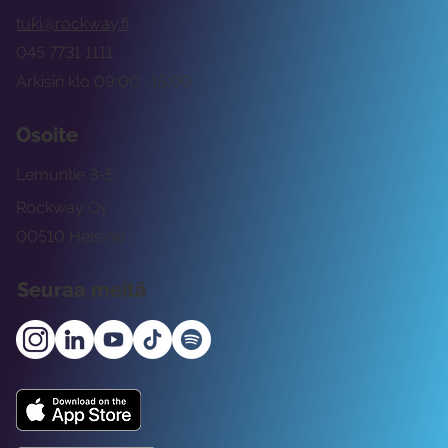
tuki@rockway.fi
045 7731 1111
Arkisin klo 09:00 -15:00
Osoite
Lemuntie 3-5
Rockway Oy
00510 Helsinki
Seuraa meitä