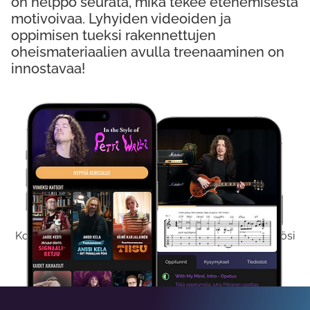
on helppo seurata, mikä tekee etenemisestä
motivoivaa. Lyhyiden videoiden ja
oppimisen tueksi rakennettujen
oheismateriaalien avulla treenaaminen on
innostavaa!
Kokeile Ilmaiseksi
Kokeilemalla ilmaiseksi saat koko sisältömme käyttöösi
viikon ajaksi.