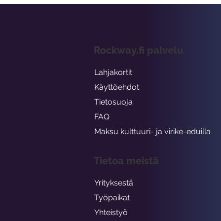
Rockway.fi palvelu
Lahjakortit
Käyttöehdot
Tietosuoja
FAQ
Maksu kulttuuri- ja virike-eduilla
Tietoa meistä
Yrityksestä
Työpaikat
Yhteistyö