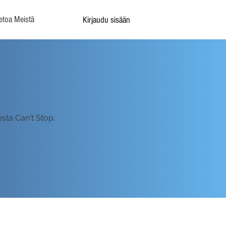
etoa Meistä
Kirjaudu sisään
sta Can't Stop.