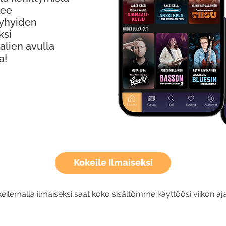
kee
Lyhyiden
ksi
alien avulla
a!
Kokeile Ilmaiseksi
eilemalla ilmaiseksi saat koko sisältömme käyttöösi viikon aja