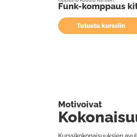
Funk-komppaus kit
Tutustu kurssiin
Motivoivat
Kokonaisu
Kurssikokonaisuuksien avul