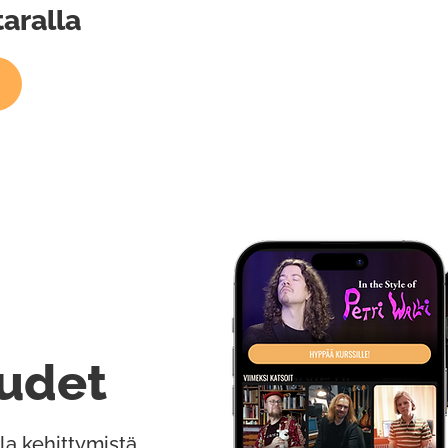
aralla
udet
la kehittymistä