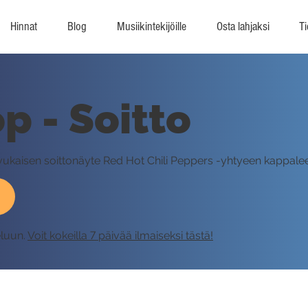
Hinnat
Blog
Musiikintekijöille
Osta lahjaksi
Ti
p - Soitto
avukaisen soittonäyte Red Hot Chili Peppers -yhtyeen kappalee
eluun.
Voit kokeilla 7 päivää ilmaiseksi tästä!