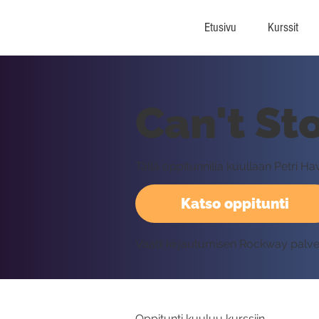
Etusivu
Kurssit
Can't Sto
Tällä oppitunnilla kuullaan Petri H
Katso oppitunti
Vaatii kirjautumisen Rockway palv
Oppitunti kuuluu kurssiin