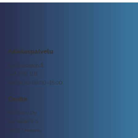
Asiakaspalvelu
tuki@rockway.fi
045 7731 1111
Arkisin klo 09:00 -15:00
Osoite
Rockway Oy
Lemuntie 3-5
00510 Helsinki