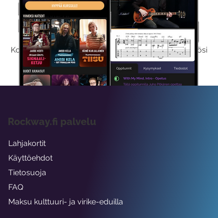
Kokeile Ilmaiseksi
Kokeilemalla ilmaiseksi saat koko sisältömme käyttöösi
viikon ajaksi.
Rockway.fi palvelu
Lahjakortit
Käyttöehdot
Tietosuoja
FAQ
Maksu kulttuuri- ja virike-eduilla