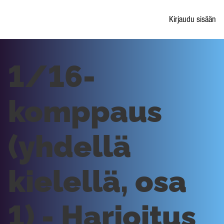
Kirjaudu sisään
1/16-
komppaus
(yhdellä
kielellä, osa
1) - Harjoitus