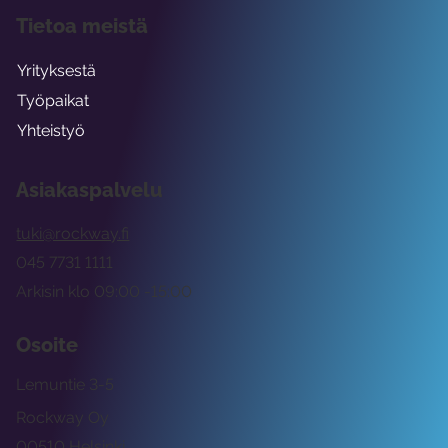
Tietoa meistä
Yrityksestä
Työpaikat
Yhteistyö
Asiakaspalvelu
tuki@rockway.fi
045 7731 1111
Arkisin klo 09:00 -15:00
Osoite
Lemuntie 3-5
Rockway Oy
00510 Helsinki