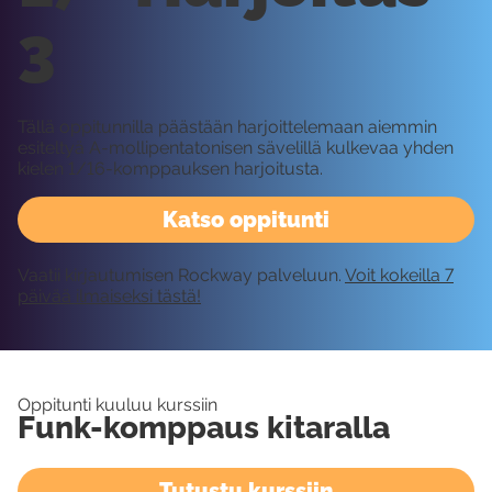
3
Tällä oppitunnilla päästään harjoittelemaan aiemmin
esiteltyä A-mollipentatonisen sävelillä kulkevaa yhden
kielen 1/16-komppauksen harjoitusta.
Katso oppitunti
Vaatii kirjautumisen Rockway palveluun.
Voit kokeilla 7
päivää ilmaiseksi tästä!
Oppitunti kuuluu kurssiin
Funk-komppaus kitaralla
Tutustu kurssiin