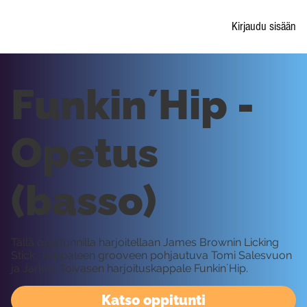
Kirjaudu sisään
Funkin´Hip -
Opetus
(basso)
Tällä oppitunnilla harjoitellaan James Brownin Licking
Stick -kappaleen grooveen pohjautuva Tomi Salesvuon
ja Jarkkis Toivasen harjoituskappale Funkin´Hip.
Katso oppitunti