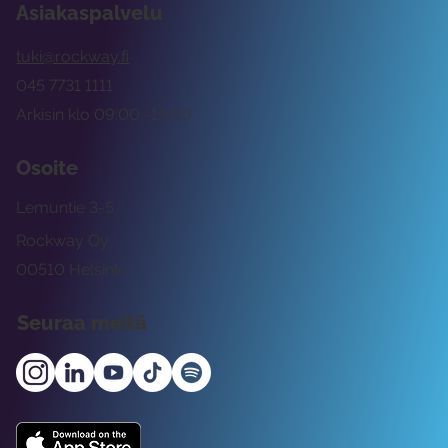
Asiakaspalvelu
tuki@rockway.fi
045 7731 1111
Arkisin klo 09:00 -15:00
Osoite
Lemuntie 3-5
Rockway Oy
00510 Helsinki
Seuraa meitä