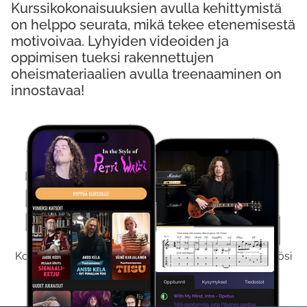
Kurssikokonaisuuksien avulla kehittymistä
on helppo seurata, mikä tekee etenemisestä
motivoivaa. Lyhyiden videoiden ja
oppimisen tueksi rakennettujen
oheismateriaalien avulla treenaaminen on
innostavaa!
Kokeile Ilmaiseksi
Kokeilemalla ilmaiseksi saat koko sisältömme käyttöösi
viikon ajaksi.