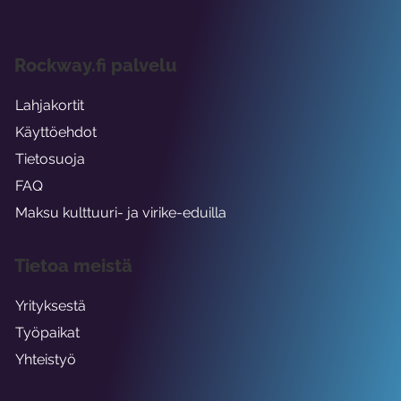
Rockway.fi palvelu
Lahjakortit
Käyttöehdot
Tietosuoja
FAQ
Maksu kulttuuri- ja virike-eduilla
Tietoa meistä
Yrityksestä
Työpaikat
Yhteistyö