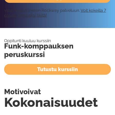
Vaatii kirjautumisen Rockway palveluun.
Voit kokeilla 7
päivää ilmaiseksi tästä!
Oppitunti kuuluu kurssiin
Funk-komppauksen
peruskurssi
Tutustu kurssiin
Motivoivat
Kokonaisuudet