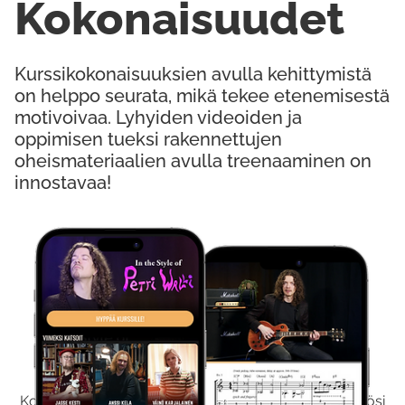
Kokonaisuudet
Kurssikokonaisuuksien avulla kehittymistä
on helppo seurata, mikä tekee etenemisestä
motivoivaa. Lyhyiden videoiden ja
oppimisen tueksi rakennettujen
oheismateriaalien avulla treenaaminen on
innostavaa!
Kokeile Ilmaiseksi
Kokeilemalla ilmaiseksi saat koko sisältömme käyttöösi