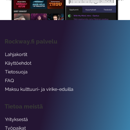
viikon ajaksi.
Rockway.fi palvelu
Lahjakortit
Käyttöehdot
Tietosuoja
FAQ
Maksu kulttuuri- ja virike-eduilla
Tietoa meistä
Yrityksestä
Työpaikat