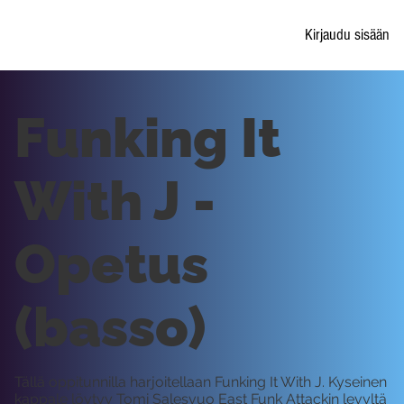
Kirjaudu sisään
Funking It
With J -
Opetus
(basso)
Tällä oppitunnilla harjoitellaan Funking It With J. Kyseinen
kappale löytyy Tomi Salesvuo East Funk Attackin levyltä