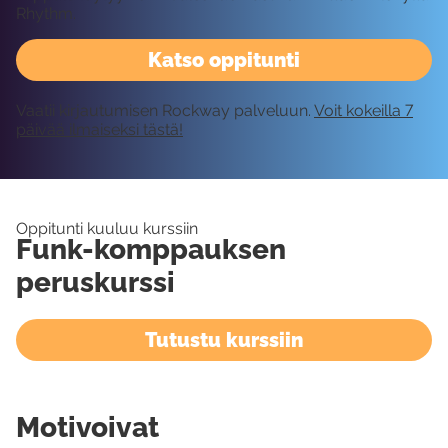
Rhythm.
Katso oppitunti
Vaatii kirjautumisen Rockway palveluun.
Voit kokeilla 7
päivää ilmaiseksi tästä!
Oppitunti kuuluu kurssiin
Funk-komppauksen
peruskurssi
Tutustu kurssiin
Motivoivat