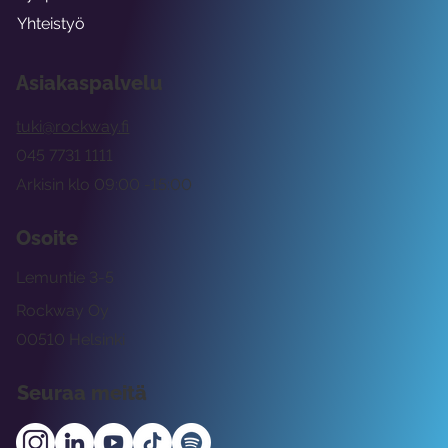
Yhteistyö
Asiakaspalvelu
tuki@rockway.fi
045 7731 1111
Arkisin klo 09:00 -15:00
Osoite
Lemuntie 3-5
Rockway Oy
00510 Helsinki
Seuraa meitä