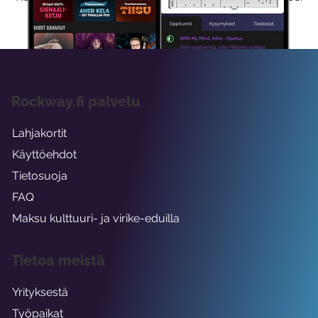
viikon ajaksi.
Rockway.fi palvelu
Lahjakortit
Käyttöehdot
Tietosuoja
FAQ
Maksu kulttuuri- ja virike-eduilla
Tietoa meistä
Yrityksestä
Työpaikat