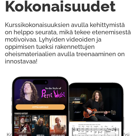
Kokonaisuudet
Kurssikokonaisuuksien avulla kehittymistä
on helppo seurata, mikä tekee etenemisestä
motivoivaa. Lyhyiden videoiden ja
oppimisen tueksi rakennettujen
oheismateriaalien avulla treenaaminen on
innostavaa!
Kokeile Ilmaiseksi
Kokeilemalla ilmaiseksi saat koko sisältömme käyttöösi