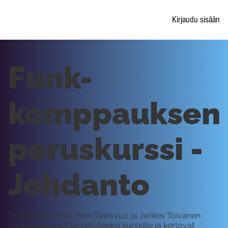
Kirjaudu sisään
Funk-
komppauksen
peruskurssi -
Johdanto
Tällä oppitunnilla Tomi Salesvuo ja Jarkkis Toivanen
toivottavat sinut tervetulleeksi kurssille ja kertovat