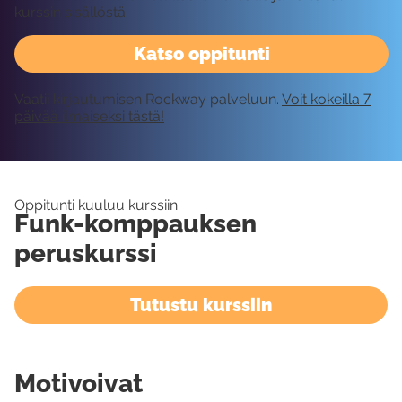
kurssin sisällöstä.
Katso oppitunti
Vaatii kirjautumisen Rockway palveluun.
Voit kokeilla 7
päivää ilmaiseksi tästä!
Oppitunti kuuluu kurssiin
Funk-komppauksen
peruskurssi
Tutustu kurssiin
Motivoivat