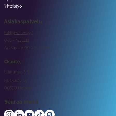
Yhteistyö
Asiakaspalvelu
tuki@rockway.fi
045 7731 1111
Arkisin klo 09:00 -15:00
Osoite
Lemuntie 3-5
Rockway Oy
00510 Helsinki
Seuraa meitä