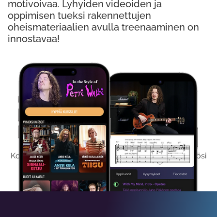
motivoivaa. Lyhyiden videoiden ja
oppimisen tueksi rakennettujen
oheismateriaalien avulla treenaaminen on
innostavaa!
Kokeile Ilmaiseksi
Kokeilemalla ilmaiseksi saat koko sisältömme käyttöösi
viikon ajaksi.