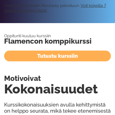
Vaatii kirjautumisen Rockway palveluun.
Voit kokeilla 7
päivää ilmaiseksi tästä!
Oppitunti kuuluu kurssiin
Flamencon komppikurssi
Tutustu kurssiin
Motivoivat
Kokonaisuudet
Kurssikokonaisuuksien avulla kehittymistä
on helppo seurata, mikä tekee etenemisestä