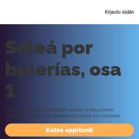
Kirjaudu sisään
Soleá por
bulerías, osa
1
Tällä oppitunnilla aloitetaan uuden tyylisuunnan
opiskelu. Oppitunnin aiheena on Soleá por bulerías.
Katso oppitunti