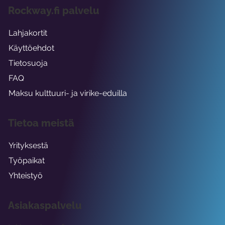
Rockway.fi palvelu
Lahjakortit
Käyttöehdot
Tietosuoja
FAQ
Maksu kulttuuri- ja virike-eduilla
Tietoa meistä
Yrityksestä
Työpaikat
Yhteistyö
Asiakaspalvelu