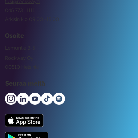
tuki@rockway.fi
045 7731 1111
Arkisin klo 09:00 -15:00
Osoite
Lemuntie 3-5
Rockway Oy
00510 Helsinki
Seuraa meitä