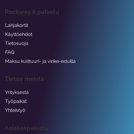
Rockway.fi palvelu
Lahjakortit
Käyttöehdot
Tietosuoja
FAQ
Maksu kulttuuri- ja virike-eduilla
Tietoa meistä
Yrityksestä
Työpaikat
Yhteistyö
Asiakaspalvelu