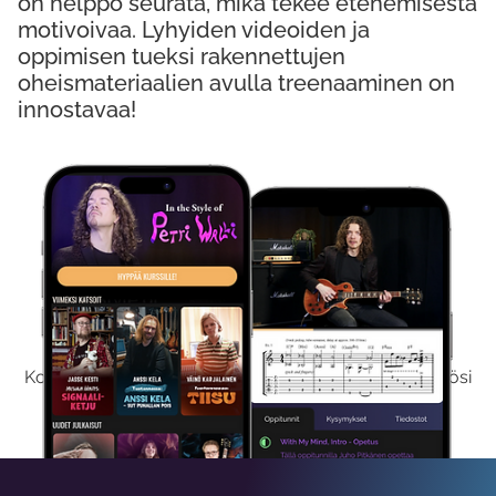
on helppo seurata, mikä tekee etenemisestä
motivoivaa. Lyhyiden videoiden ja
oppimisen tueksi rakennettujen
oheismateriaalien avulla treenaaminen on
innostavaa!
Kokeile Ilmaiseksi
Kokeilemalla ilmaiseksi saat koko sisältömme käyttöösi
viikon ajaksi.