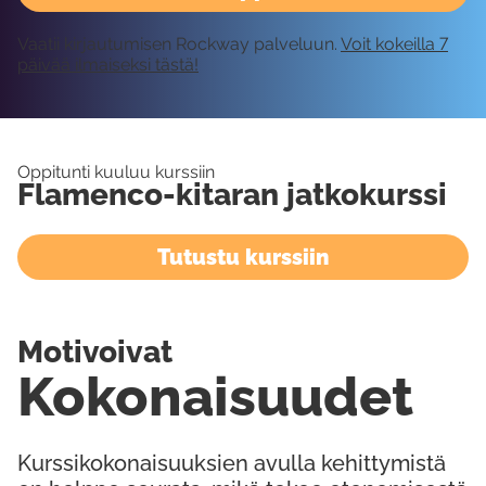
Vaatii kirjautumisen Rockway palveluun.
Voit kokeilla 7
päivää ilmaiseksi tästä!
Oppitunti kuuluu kurssiin
Flamenco-kitaran jatkokurssi
Tutustu kurssiin
Motivoivat
Kokonaisuudet
Kurssikokonaisuuksien avulla kehittymistä