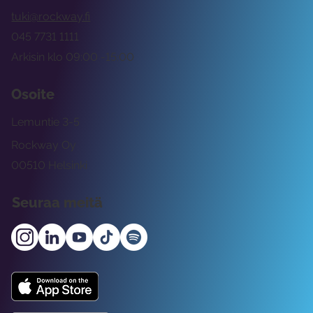
tuki@rockway.fi
045 7731 1111
Arkisin klo 09:00 -15:00
Osoite
Lemuntie 3-5
Rockway Oy
00510 Helsinki
Seuraa meitä