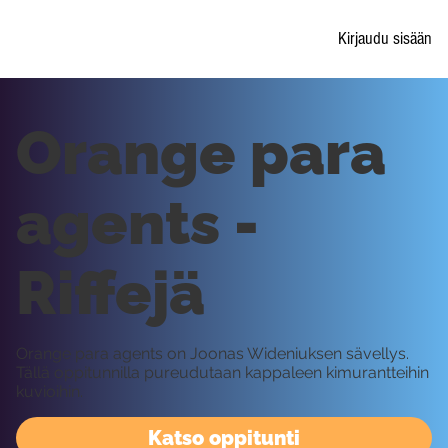
Kirjaudu sisään
Orange para
agents -
Riffejä
Orange para agents on Joonas Wideniuksen sävellys.
Tällä oppitunnilla pureudutaan kappaleen kimurantteihin
kuvioihin.
Katso oppitunti