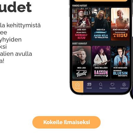
udet
la kehittymistä
kee
Lyhyiden
ksi
alien avulla
a!
Kokeile Ilmaiseksi