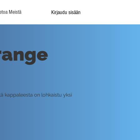
etoa Meistä
Kirjaudu sisään
Orange
ä kappaleesta on lohkaistu yksi