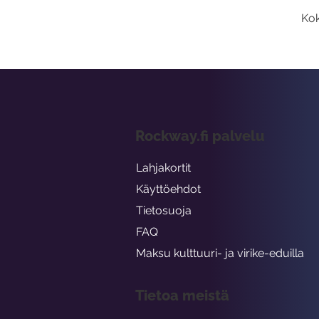
Kok
Rockway.fi palvelu
Lahjakortit
Käyttöehdot
Tietosuoja
FAQ
Maksu kulttuuri- ja virike-eduilla
Tietoa meistä