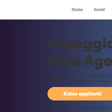
Etusivu
Kurssit
Arpeggio
Para Age
Joonas Widenius Trion albumilta lö
osio, jota sovelletaan nyt arpeggio
Katso oppitunti
Vaatii kirjautumisen Rockway palv