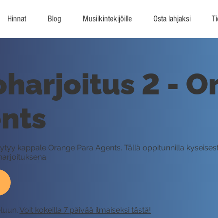
Hinnat
Blog
Musiikintekijöille
Osta lahjaksi
Ti
harjoitus 2 - 
nts
ytyy kappale Orange Para Agents. Tällä oppitunnilla kyseisest
harjoituksena.
eluun.
Voit kokeilla 7 päivää ilmaiseksi tästä!