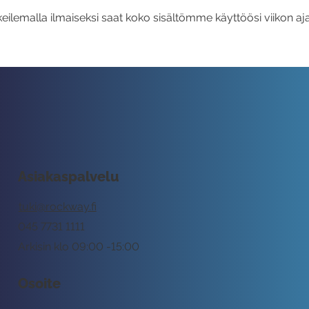
eilemalla ilmaiseksi saat koko sisältömme käyttöösi viikon aja
Asiakaspalvelu
tuki@rockway.fi
045 7731 1111
Arkisin klo 09:00 -15:00
Osoite