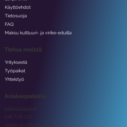
Käyttöehdot
Tietosuoja
FAQ
Maksu kulttuuri- ja virike-eduilla
Tietoa meistä
Yrityksestä
Työpaikat
Yhteistyö
Asiakaspalvelu
tuki@rockway.fi
045 7731 1111
Arkisin klo 09:00 -15:00