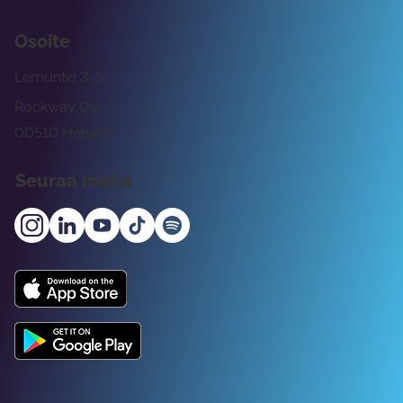
Osoite
Lemuntie 3-5
Rockway Oy
00510 Helsinki
Seuraa meitä