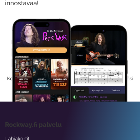
innostavaa!
Kokeile Ilmaiseksi
Kokeilemalla ilmaiseksi saat koko sisältömme käyttöösi
viikon ajaksi.
Rockway.fi palvelu
Lahjakortit