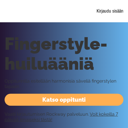
Kirjaudu sisään
Fingerstyle-
huiluääniä
Oppitunnilla esitellään harmonisia säveliä fingerstylen
tapaan.
Katso oppitunti
Vaatii kirjautumisen Rockway palveluun.
Voit kokeilla 7
päivää ilmaiseksi tästä!