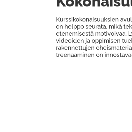
Kokonaisu
Kurssikokonaisuuksien avul
on helppo seurata, mikä te
etenemisestä motivoivaa. 
videoiden ja oppimisen tue
rakennettujen oheismateria
treenaaminen on innostava