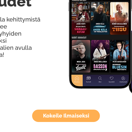
udet
la kehittymistä
kee
Lyhyiden
ksi
alien avulla
a!
Kokeile Ilmaiseksi