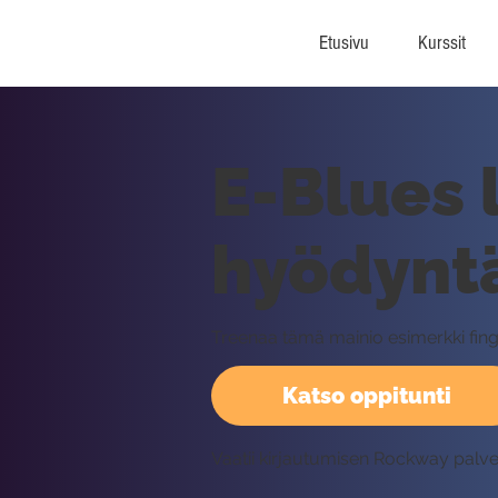
Etusivu
Kurssit
E-Blues l
hyödynt
Treenaa tämä mainio esimerkki finger
Katso oppitunti
Vaatii kirjautumisen Rockway palv