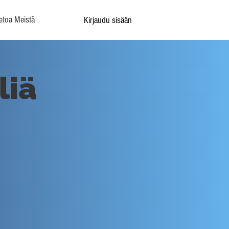
etoa Meistä
Kirjaudu sisään
liä