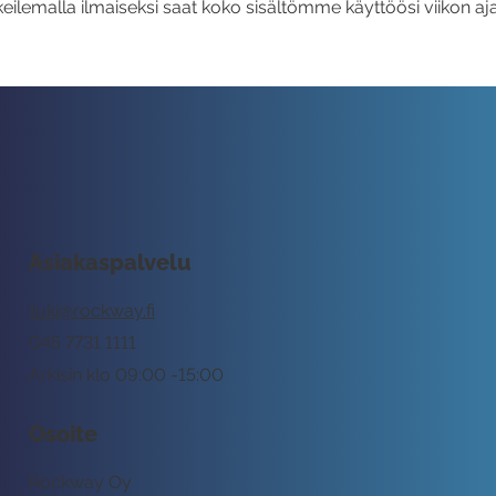
eilemalla ilmaiseksi saat koko sisältömme käyttöösi viikon aja
Asiakaspalvelu
tuki@rockway.fi
045 7731 1111
Arkisin klo 09:00 -15:00
Osoite
Rockway Oy