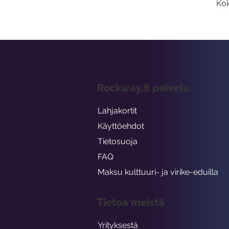
Kok
Rockway.fi palvelu
Lahjakortit
Käyttöehdot
Tietosuoja
FAQ
Maksu kulttuuri- ja virike-eduilla
Tietoa meistä
Yrityksestä