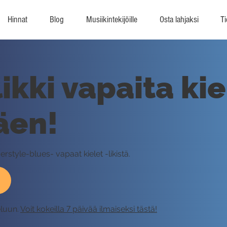
Hinnat
Blog
Musiikintekijöille
Osta lahjaksi
Ti
ikki vapaita kie
äen!
style-blues- vapaat kielet -likistä.
eluun.
Voit kokeilla 7 päivää ilmaiseksi tästä!