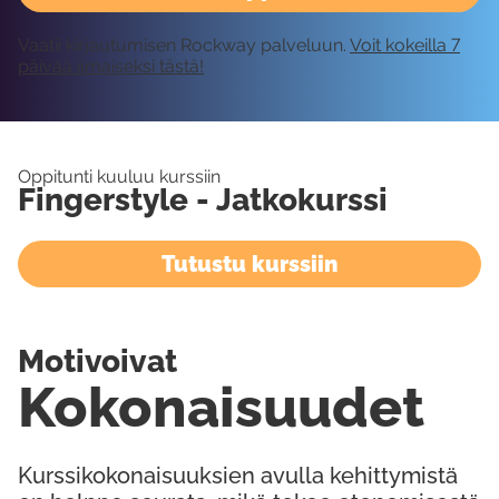
Vaatii kirjautumisen Rockway palveluun.
Voit kokeilla 7
päivää ilmaiseksi tästä!
Oppitunti kuuluu kurssiin
Fingerstyle - Jatkokurssi
Tutustu kurssiin
Motivoivat
Kokonaisuudet
Kurssikokonaisuuksien avulla kehittymistä