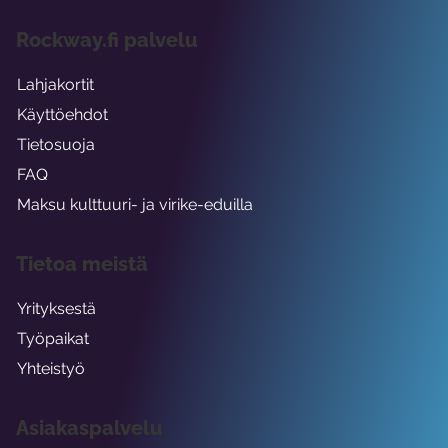
Rockway.fi palvelu
Lahjakortit
Käyttöehdot
Tietosuoja
FAQ
Maksu kulttuuri- ja virike-eduilla
Tietoa meistä
Yrityksestä
Työpaikat
Yhteistyö
Asiakaspalvelu