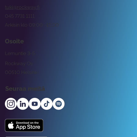
tuki@rockway.fi
045 7731 1111
Arkisin klo 09:00 -15:00
Osoite
Lemuntie 3-5
Rockway Oy
00510 Helsinki
Seuraa meitä