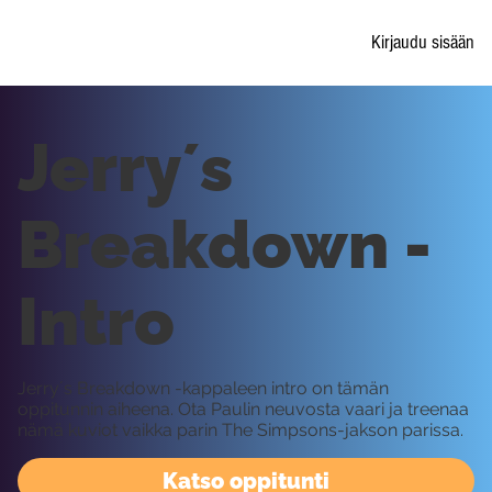
Kirjaudu sisään
Jerry´s
Breakdown -
Intro
Jerry´s Breakdown -kappaleen intro on tämän
oppitunnin aiheena. Ota Paulin neuvosta vaari ja treenaa
nämä kuviot vaikka parin The Simpsons-jakson parissa.
Katso oppitunti