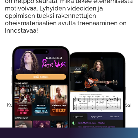
on helppo seurata, mikä tekee etenemisestä
motivoivaa. Lyhyiden videoiden ja
oppimisen tueksi rakennettujen
oheismateriaalien avulla treenaaminen on
innostavaa!
Kokeile Ilmaiseksi
Kokeilemalla ilmaiseksi saat koko sisältömme käyttöösi
viikon ajaksi.