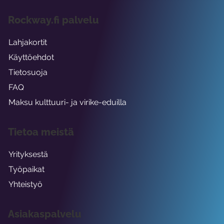
Rockway.fi palvelu
Lahjakortit
Käyttöehdot
Tietosuoja
FAQ
Maksu kulttuuri- ja virike-eduilla
Tietoa meistä
Yrityksestä
Työpaikat
Yhteistyö
Asiakaspalvelu