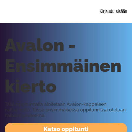
Kirjaudu sisään
Avalon -
Ensimmäinen
kierto
Tällä oppitunnalla aloitetaan Avalon-kappaleen
haltuunotto. Tässä ensimmäisessä oppitunnissa otetaan
haltuun pääteema.
Katso oppitunti