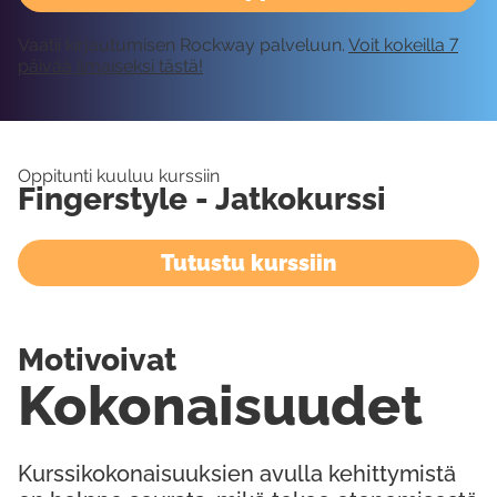
Vaatii kirjautumisen Rockway palveluun.
Voit kokeilla 7
päivää ilmaiseksi tästä!
Oppitunti kuuluu kurssiin
Fingerstyle - Jatkokurssi
Tutustu kurssiin
Motivoivat
Kokonaisuudet
Kurssikokonaisuuksien avulla kehittymistä