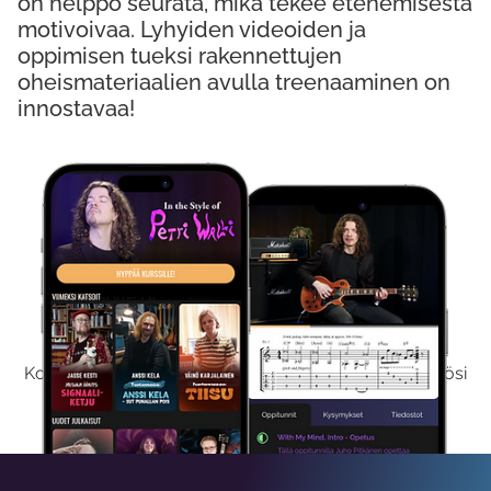
on helppo seurata, mikä tekee etenemisestä
motivoivaa. Lyhyiden videoiden ja
oppimisen tueksi rakennettujen
oheismateriaalien avulla treenaaminen on
innostavaa!
Kokeile Ilmaiseksi
Kokeilemalla ilmaiseksi saat koko sisältömme käyttöösi
viikon ajaksi.