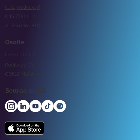
tuki@rockway.fi
045 7731 1111
Arkisin klo 09:00 -15:00
Osoite
Lemuntie 3-5
Rockway Oy
00510 Helsinki
Seuraa meitä