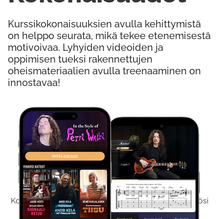
Kurssikokonaisuuksien avulla kehittymistä
on helppo seurata, mikä tekee etenemisestä
motivoivaa. Lyhyiden videoiden ja
oppimisen tueksi rakennettujen
oheismateriaalien avulla treenaaminen on
innostavaa!
Kokeile Ilmaiseksi
Kokeilemalla ilmaiseksi saat koko sisältömme käyttöösi
viikon ajaksi.