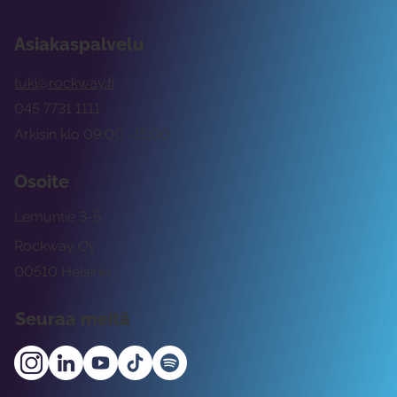
Asiakaspalvelu
tuki@rockway.fi
045 7731 1111
Arkisin klo 09:00 -15:00
Osoite
Lemuntie 3-5
Rockway Oy
00510 Helsinki
Seuraa meitä