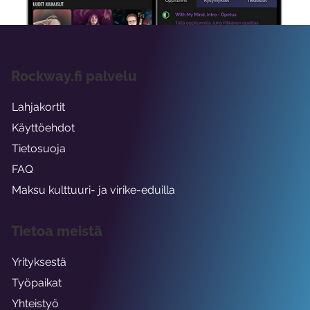
Rockway.fi palvelu
Lahjakortit
Käyttöehdot
Tietosuoja
FAQ
Maksu kulttuuri- ja virike-eduilla
Tietoa meistä
Yrityksestä
Työpaikat
Yhteistyö