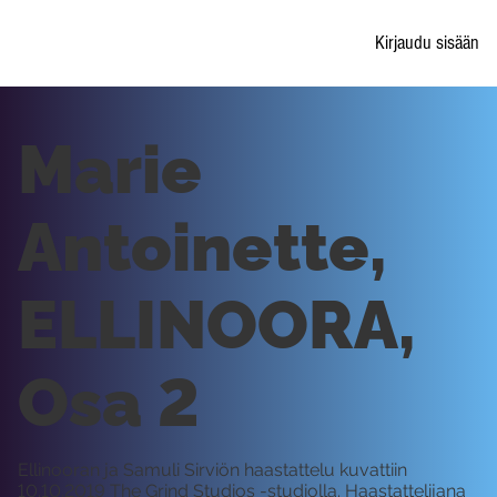
Kirjaudu sisään
Marie
Antoinette,
ELLINOORA,
Osa 2
Ellinooran ja Samuli Sirviön haastattelu kuvattiin
10.10.2019 The Grind Studios -studiolla. Haastattelijana