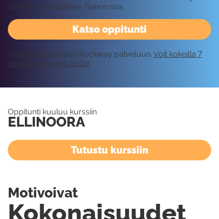
toimi Pasi Kostiainen. Toinen osa.
Katso oppitunti
Vaatii kirjautumisen Rockway palveluun.
Voit kokeilla 7
päivää ilmaiseksi tästä!
Oppitunti kuuluu kurssiin
ELLINOORA
Tutustu kurssiin
Motivoivat
Kokonaisuudet