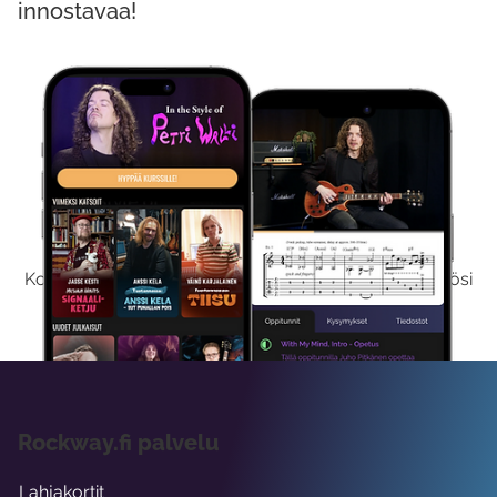
innostavaa!
Kokeile Ilmaiseksi
Kokeilemalla ilmaiseksi saat koko sisältömme käyttöösi
viikon ajaksi.
Rockway.fi palvelu
Lahjakortit