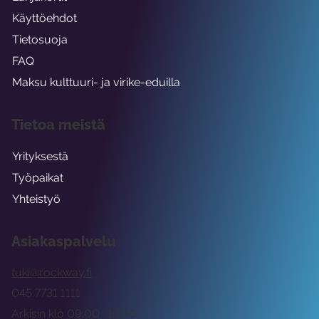
Käyttöehdot
Tietosuoja
FAQ
Maksu kulttuuri- ja virike-eduilla
Tietoa meistä
Yrityksestä
Työpaikat
Yhteistyö
Asiakaspalvelu
tuki@rockway.fi
045 7731 1111
Arkisin klo 09:00 -15:00