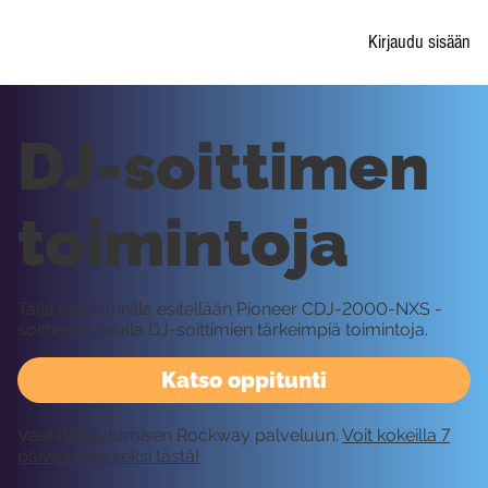
Kirjaudu sisään
DJ-soittimen
toimintoja
Tällä oppitunnilla esitellään Pioneer CDJ-2000-NXS -
soittimen avulla DJ-soittimien tärkeimpiä toimintoja.
Katso oppitunti
Vaatii kirjautumisen Rockway palveluun.
Voit kokeilla 7
päivää ilmaiseksi tästä!