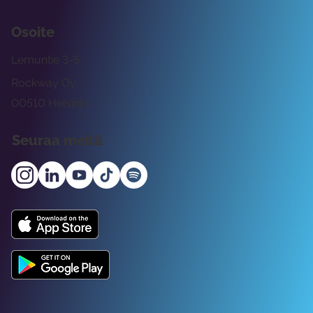
Osoite
Lemuntie 3-5
Rockway Oy
00510 Helsinki
Seuraa meitä