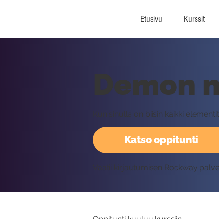
Etusivu
Kurssit
Demon m
Kun sinulla on biisin kaikki elementi
Katso oppitunti
Vaatii kirjautumisen Rockway palv
Oppitunti kuuluu kurssiin