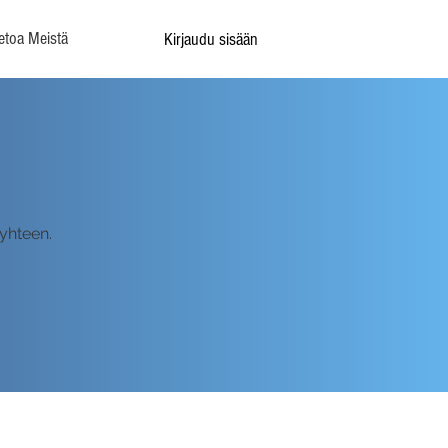
etoa Meistä
Kirjaudu sisään
 yhteen.