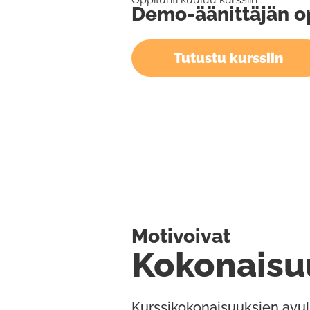
Demo-äänittäjän o
Tutustu kurssiin
Motivoivat
Kokonaisu
Kurssikokonaisuuksien avul