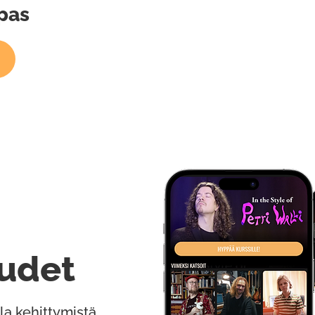
pas
udet
la kehittymistä