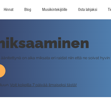
Hinnat
Blog
Musiikintekijöille
Osta lahjaksi
Ti
iksaaminen
t äänitettynä on aika miksata eri raidat niin että ne soivat hyvin
eluun.
Voit kokeilla 7 päivää ilmaiseksi tästä!