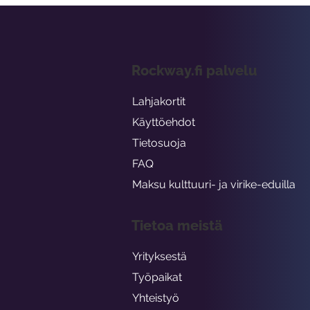
Rockway.fi palvelu
Lahjakortit
Käyttöehdot
Tietosuoja
FAQ
Maksu kulttuuri- ja virike-eduilla
Tietoa meistä
Yrityksestä
Työpaikat
Yhteistyö