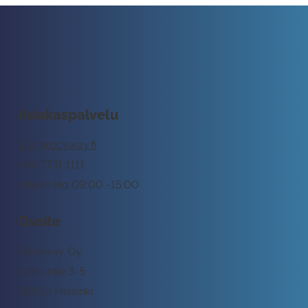
Asiakaspalvelu
tuki@rockway.fi
045 7731 1111
Arkisin klo 09:00 -15:00
Osoite
Rockway Oy
Lemuntie 3-5
00510 Helsinki