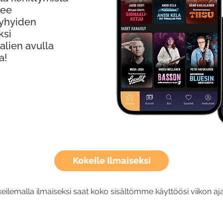
kee
Lyhyiden
ksi
alien avulla
a!
Kokeile Ilmaiseksi
eilemalla ilmaiseksi saat koko sisältömme käyttöösi viikon aja