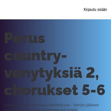
Kirjaudu sisään
Perus
country-
venytyksiä 2,
chorukset 5-6
Kaksi viimeistä chorusta käsittelyssä - tämän jälkeen
sormet taatusti tietävät tehneensä jotain!