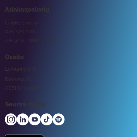
Asiakaspalvelu
tuki@rockway.fi
045 7731 1111
Arkisin klo 09:00 -15:00
Osoite
Lemuntie 3-5
Rockway Oy
00510 Helsinki
Seuraa meitä