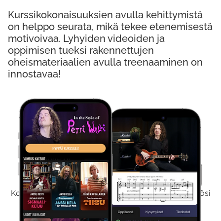
Kurssikokonaisuuksien avulla kehittymistä
on helppo seurata, mikä tekee etenemisestä
motivoivaa. Lyhyiden videoiden ja
oppimisen tueksi rakennettujen
oheismateriaalien avulla treenaaminen on
innostavaa!
Kokeile Ilmaiseksi
Kokeilemalla ilmaiseksi saat koko sisältömme käyttöösi
viikon ajaksi.