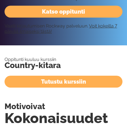
Katso oppitunti
Vaatii kirjautumisen Rockway palveluun.
Voit kokeilla 7
päivää ilmaiseksi tästä!
Oppitunti kuuluu kurssiin
Country-kitara
Tutustu kurssiin
Motivoivat
Kokonaisuudet