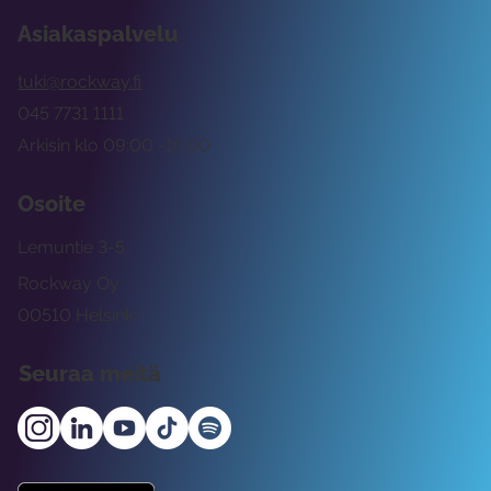
Asiakaspalvelu
tuki@rockway.fi
045 7731 1111
Arkisin klo 09:00 -15:00
Osoite
Lemuntie 3-5
Rockway Oy
00510 Helsinki
Seuraa meitä