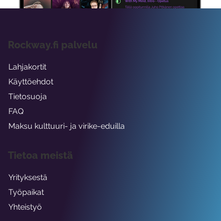
Rockway.fi palvelu
Lahjakortit
Käyttöehdot
Tietosuoja
FAQ
Maksu kulttuuri- ja virike-eduilla
Tietoa meistä
Yrityksestä
Työpaikat
Yhteistyö