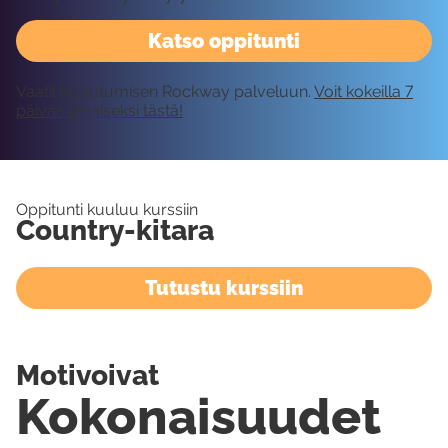
Katso oppitunti
Vaatii kirjautumisen Rockway palveluun.
Voit kokeilla 7
päivää ilmaiseksi tästä!
Oppitunti kuuluu kurssiin
Country-kitara
Tutustu kurssiin
Motivoivat
Kokonaisuudet