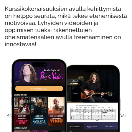
Kurssikokonaisuuksien avulla kehittymistä
on helppo seurata, mikä tekee etenemisestä
motivoivaa. Lyhyiden videoiden ja
oppimisen tueksi rakennettujen
oheismateriaalien avulla treenaaminen on
innostavaa!
Kokeile Ilmaiseksi
Kokeilemalla ilmaiseksi saat koko sisältömme käyttöösi
viikon ajaksi.