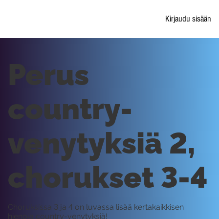
Kirjaudu sisään
Perus
country-
venytyksiä 2,
chorukset 3-4
Choruksissa 3 ja 4 on luvassa lisää kertakaikkisen
hienoja country-venytyksiä!