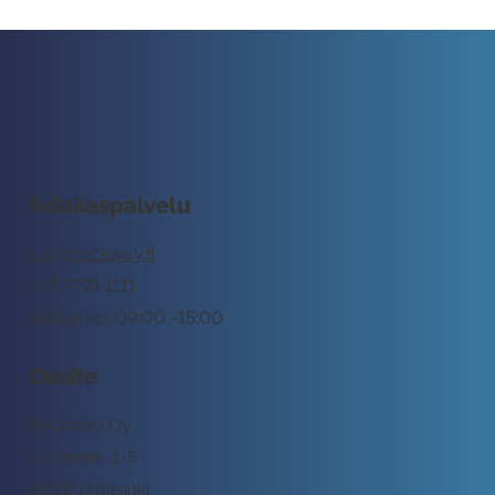
Asiakaspalvelu
tuki@rockway.fi
045 7731 1111
Arkisin klo 09:00 -15:00
Osoite
Rockway Oy
Lemuntie 3-5
00510 Helsinki