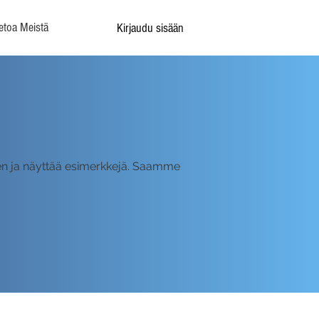
etoa Meistä
Kirjaudu sisään
tyen ja näyttää esimerkkejä. Saamme