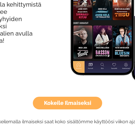
la kehittymistä
kee
Lyhyiden
ksi
alien avulla
a!
Kokeile Ilmaiseksi
eilemalla ilmaiseksi saat koko sisältömme käyttöösi viikon aja