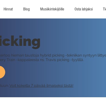
Hinnat
Blog
Musiikintekijöille
Osta lahjaksi
Ti
icking
kertoo hieman taustoja hybrid picking -tekniikan syntyyn liit
y Train -kappaleesta ns. Travis picking -tyylillä.
eluun.
Voit kokeilla 7 päivää ilmaiseksi tästä!