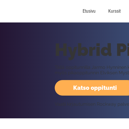
Etusivu
Kurssit
Hybrid P
Tällä oppitunnilla Jarmo Hynninen 
myös pikaoppitunnin Elviksen Myster
Katso oppitunti
Vaatii kirjautumisen Rockway palv