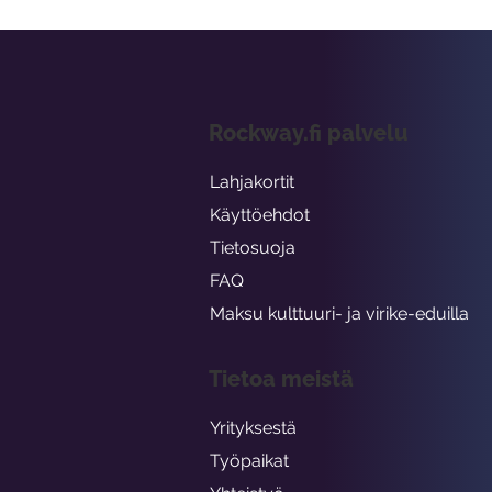
Rockway.fi palvelu
Lahjakortit
Käyttöehdot
Tietosuoja
FAQ
Maksu kulttuuri- ja virike-eduilla
Tietoa meistä
Yrityksestä
Työpaikat