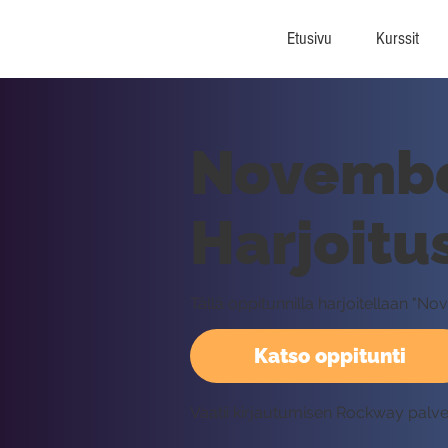
Etusivu
Kurssit
November
Harjoitu
Tällä oppitunnilla harjoitellaan "
Katso oppitunti
Vaatii kirjautumisen Rockway palv