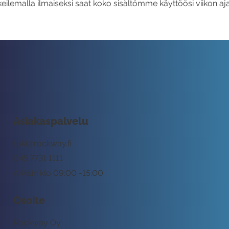
eilemalla ilmaiseksi saat koko sisältömme käyttöösi viikon aja
Asiakaspalvelu
tuki@rockway.fi
045 7731 1111
Arkisin klo 09:00 -15:00
Osoite
Rockway Oy