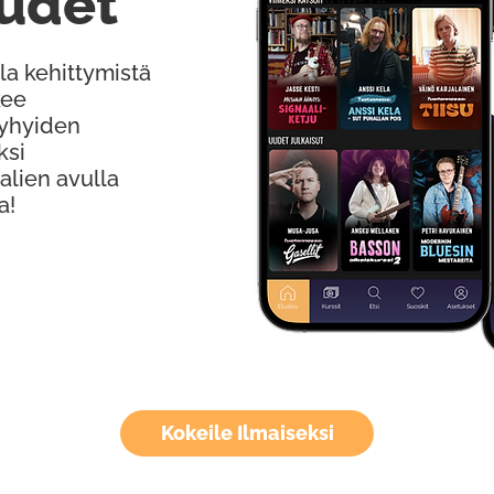
udet
la kehittymistä
kee
Lyhyiden
ksi
alien avulla
a!
Kokeile Ilmaiseksi