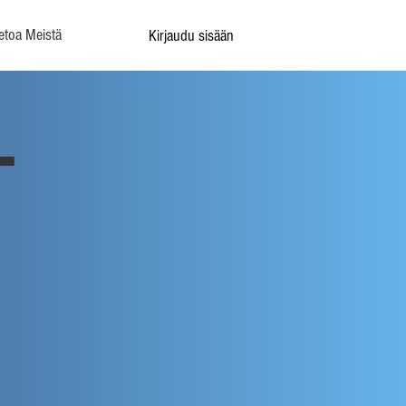
etoa Meistä
Kirjaudu sisään
-