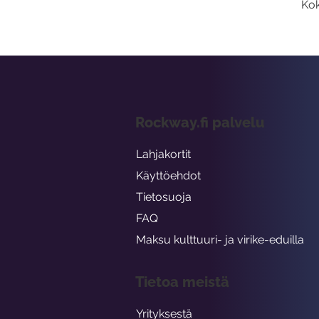
Kok
Rockway.fi palvelu
Lahjakortit
Käyttöehdot
Tietosuoja
FAQ
Maksu kulttuuri- ja virike-eduilla
Tietoa meistä
Yrityksestä