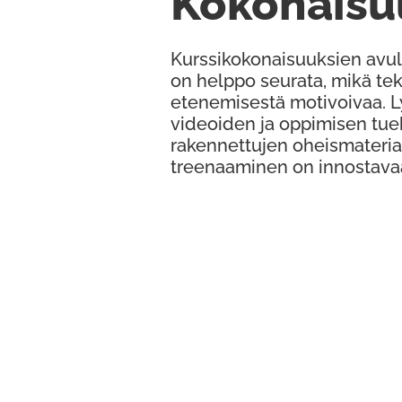
Kokonaisu
Kurssikokonaisuuksien avul
on helppo seurata, mikä te
etenemisestä motivoivaa. 
videoiden ja oppimisen tue
rakennettujen oheismateria
treenaaminen on innostava