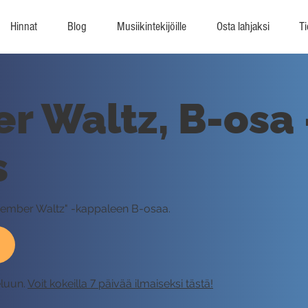
Hinnat
Blog
Musiikintekijöille
Osta lahjaksi
Ti
 Waltz, B-osa 
s
November Waltz" -kappaleen B-osaa.
eluun.
Voit kokeilla 7 päivää ilmaiseksi tästä!