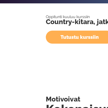
Oppitunti kuuluu kurssiin
Country-kitara, jat
Tutustu kurssiin
Motivoivat