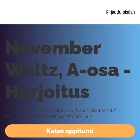
Kirjaudu sisään
November
Waltz, A-osa -
Harjoitus
Tällä oppitunnilla harjoitellaan "November Waltz" -
kappaleen A-osan soittamista kitaralla.
Katso oppitunti