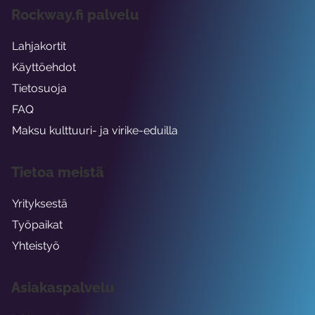
Rockway.fi palvelu
Lahjakortit
Käyttöehdot
Tietosuoja
FAQ
Maksu kulttuuri- ja virike-eduilla
Tietoa meistä
Yrityksestä
Työpaikat
Yhteistyö
Asiakaspalvelu