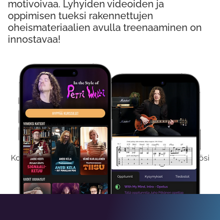
motivoivaa. Lyhyiden videoiden ja
oppimisen tueksi rakennettujen
oheismateriaalien avulla treenaaminen on
innostavaa!
Kokeile Ilmaiseksi
Kokeilemalla ilmaiseksi saat koko sisältömme käyttöösi
viikon ajaksi.