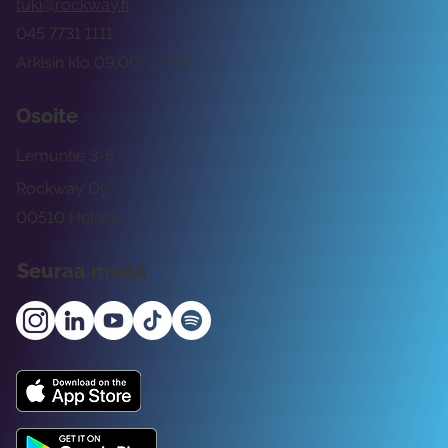
tuki@rockway.fi
045 7731 1111
Arkisin klo 09:00 -15:00
Osoite
Lemuntie 3-5
Rockway Oy
00510 Helsinki
Seuraa meitä