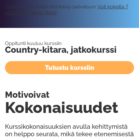
Vaatii kirjautumisen Rockway palveluun.
Voit kokeilla 7
päivää ilmaiseksi tästä!
Oppitunti kuuluu kurssiin
Country-kitara, jatkokurssi
Tutustu kurssiin
Motivoivat
Kokonaisuudet
Kurssikokonaisuuksien avulla kehittymistä
on helppo seurata, mikä tekee etenemisestä