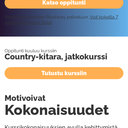
Katso oppitunti
Vaatii kirjautumisen Rockway palveluun.
Voit kokeilla 7
päivää ilmaiseksi tästä!
Oppitunti kuuluu kurssiin
Country-kitara, jatkokurssi
Tutustu kurssiin
Motivoivat
Kokonaisuudet
Kurssikokonaisuuksien avulla kehittymistä