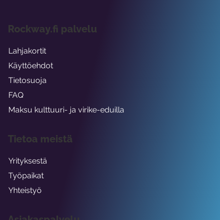
Rockway.fi palvelu
Lahjakortit
Käyttöehdot
Tietosuoja
FAQ
Maksu kulttuuri- ja virike-eduilla
Tietoa meistä
Yrityksestä
Työpaikat
Yhteistyö
Asiakaspalvelu