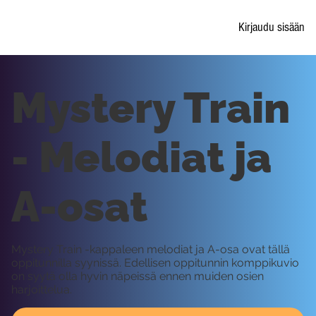
Kirjaudu sisään
Mystery Train
- Melodiat ja
A-osat
Mystery Train -kappaleen melodiat ja A-osa ovat tällä
oppitunnilla syynissä. Edellisen oppitunnin komppikuvio
on syytä olla hyvin näpeissä ennen muiden osien
harjoittelua.