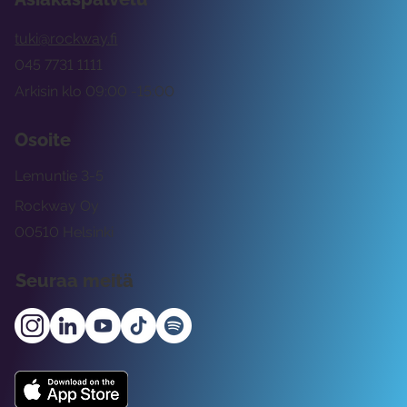
tuki@rockway.fi
045 7731 1111
Arkisin klo 09:00 -15:00
Osoite
Lemuntie 3-5
Rockway Oy
00510 Helsinki
Seuraa meitä