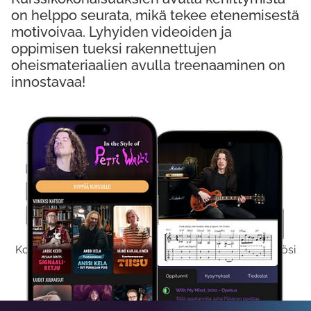
on helppo seurata, mikä tekee etenemisestä
motivoivaa. Lyhyiden videoiden ja
oppimisen tueksi rakennettujen
oheismateriaalien avulla treenaaminen on
innostavaa!
Kokeile Ilmaiseksi
Kokeilemalla ilmaiseksi saat koko sisältömme käyttöösi
viikon ajaksi.