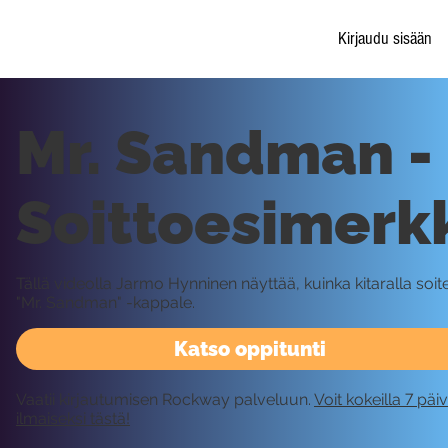
Kirjaudu sisään
Mr. Sandman -
Soittoesimerk
Tällä videolla Jarmo Hynninen näyttää, kuinka kitaralla soit
"Mr. Sandman" -kappale.
Katso oppitunti
Vaatii kirjautumisen Rockway palveluun.
Voit kokeilla 7 päi
ilmaiseksi tästä!