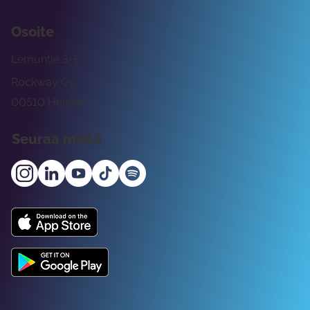
Osoite
Lemuntie 3-5
Rockway Oy
00510 Helsinki
Seuraa meitä