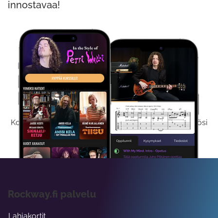
innostavaa!
Kokeile Ilmaiseksi
Kokeilemalla ilmaiseksi saat koko sisältömme käyttöösi
viikon ajaksi.
Rockway.fi palvelu
Lahjakortit