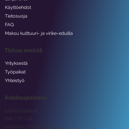
Käyttöehdot
Tietosuoja
FAQ
Maksu kulttuuri- ja virike-eduilla
Tietoa meistä
Yrityksestä
Työpaikat
Yhteistyö
Asiakaspalvelu
tuki@rockway.fi
045 7731 1111
Arkisin klo 09:00 -15:00