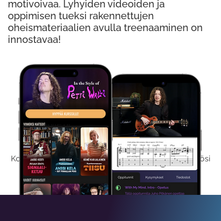
motivoivaa. Lyhyiden videoiden ja
oppimisen tueksi rakennettujen
oheismateriaalien avulla treenaaminen on
innostavaa!
Kokeile Ilmaiseksi
Kokeilemalla ilmaiseksi saat koko sisältömme käyttöösi
viikon ajaksi.