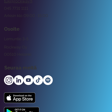
tuki@rockway.fi
045 7731 1111
Arkisin klo 09:00 -15:00
Osoite
Lemuntie 3-5
Rockway Oy
00510 Helsinki
Seuraa meitä