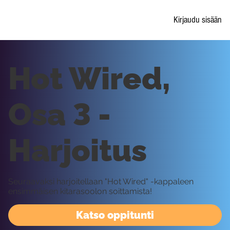
Kirjaudu sisään
Hot Wired,
Osa 3 -
Harjoitus
Seuraavaksi harjoitellaan "Hot Wired" -kappaleen
ensimmäisen kitarasoolon soittamista!
Katso oppitunti