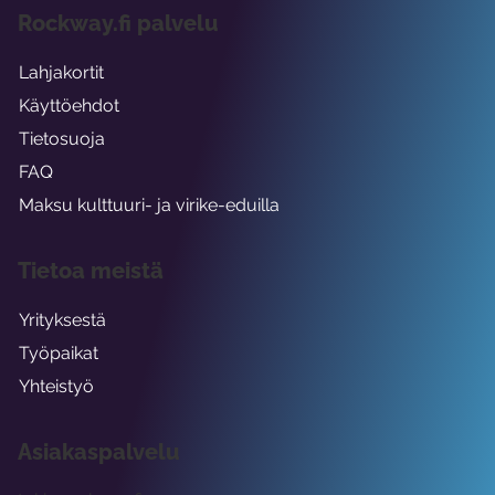
Rockway.fi palvelu
Lahjakortit
Käyttöehdot
Tietosuoja
FAQ
Maksu kulttuuri- ja virike-eduilla
Tietoa meistä
Yrityksestä
Työpaikat
Yhteistyö
Asiakaspalvelu