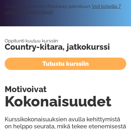
Vaatii kirjautumisen Rockway palveluun.
Voit kokeilla 7
päivää ilmaiseksi tästä!
Oppitunti kuuluu kurssiin
Country-kitara, jatkokurssi
Tutustu kurssiin
Motivoivat
Kokonaisuudet
Kurssikokonaisuuksien avulla kehittymistä
on helppo seurata, mikä tekee etenemisestä