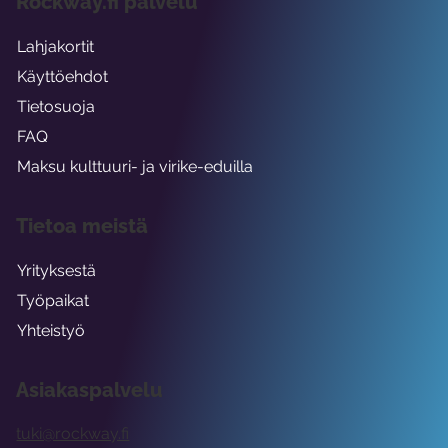
Rockway.fi palvelu
Lahjakortit
Käyttöehdot
Tietosuoja
FAQ
Maksu kulttuuri- ja virike-eduilla
Tietoa meistä
Yrityksestä
Työpaikat
Yhteistyö
Asiakaspalvelu
tuki@rockway.fi