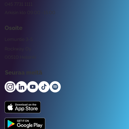
045 7731 1111
Arkisin klo 09:00 -15:00
Osoite
Lemuntie 3-5
Rockway Oy
00510 Helsinki
Seuraa meitä