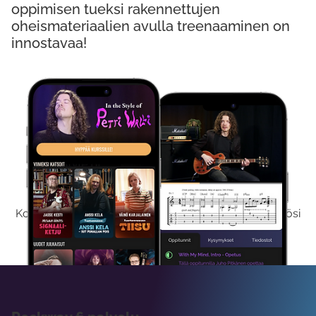
oppimisen tueksi rakennettujen
oheismateriaalien avulla treenaaminen on
innostavaa!
Kokeile Ilmaiseksi
Kokeilemalla ilmaiseksi saat koko sisältömme käyttöösi
viikon ajaksi.