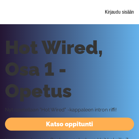
Kirjaudu sisään
Hot Wired,
Osa 1 -
Opetus
Nyt opetellaan "Hot Wired" -kappaleen intron riffi!
Katso oppitunti