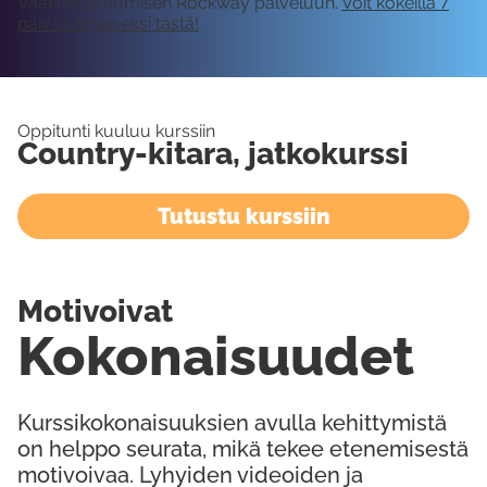
Vaatii kirjautumisen Rockway palveluun.
Voit kokeilla 7
päivää ilmaiseksi tästä!
Oppitunti kuuluu kurssiin
Country-kitara, jatkokurssi
Tutustu kurssiin
Motivoivat
Kokonaisuudet
Kurssikokonaisuuksien avulla kehittymistä
on helppo seurata, mikä tekee etenemisestä
motivoivaa. Lyhyiden videoiden ja