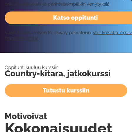
erikoisvenytyksiä ja perinteisempiäkin venytyksiä.
Katso oppitunti
Vaatii kirjautumisen Rockway palveluun.
Voit kokeilla 7 päi
ilmaiseksi tästä!
Oppitunti kuuluu kurssiin
Country-kitara, jatkokurssi
Tutustu kurssiin
Motivoivat
Kokonaisuudet