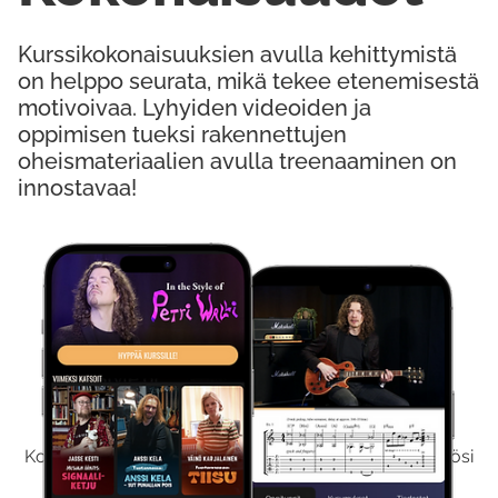
Kurssikokonaisuuksien avulla kehittymistä
on helppo seurata, mikä tekee etenemisestä
motivoivaa. Lyhyiden videoiden ja
oppimisen tueksi rakennettujen
oheismateriaalien avulla treenaaminen on
innostavaa!
Kokeile Ilmaiseksi
Kokeilemalla ilmaiseksi saat koko sisältömme käyttöösi
viikon ajaksi.