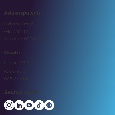
Asiakaspalvelu
tuki@rockway.fi
045 7731 1111
Arkisin klo 09:00 -15:00
Osoite
Lemuntie 3-5
Rockway Oy
00510 Helsinki
Seuraa meitä