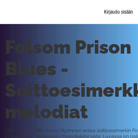
Kirjaudu sisään
Folsom Prison
Blues -
Soittoesimerkk
melodiat
Tällä oppitunnilla Jarmo Hynninen antaa soittoesimerkin F
Prison Blues -kappaleen melodiakitaroista. Luvassa on pal