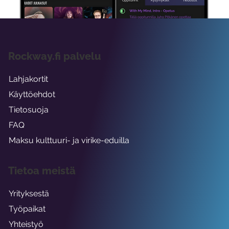
Rockway.fi palvelu
Lahjakortit
Käyttöehdot
Tietosuoja
FAQ
Maksu kulttuuri- ja virike-eduilla
Tietoa meistä
Yrityksestä
Työpaikat
Yhteistyö