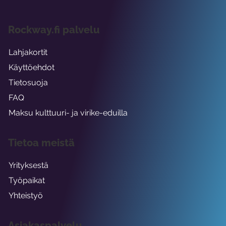
Rockway.fi palvelu
Lahjakortit
Käyttöehdot
Tietosuoja
FAQ
Maksu kulttuuri- ja virike-eduilla
Tietoa meistä
Yrityksestä
Työpaikat
Yhteistyö
Asiakaspalvelu