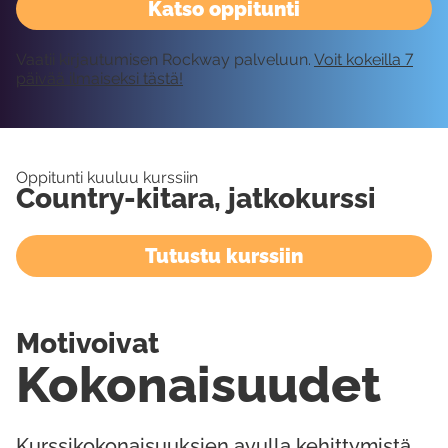
Katso oppitunti
Vaatii kirjautumisen Rockway palveluun.
Voit kokeilla 7
päivää ilmaiseksi tästä!
Oppitunti kuuluu kurssiin
Country-kitara, jatkokurssi
Tutustu kurssiin
Motivoivat
Kokonaisuudet
Kurssikokonaisuuksien avulla kehittymistä