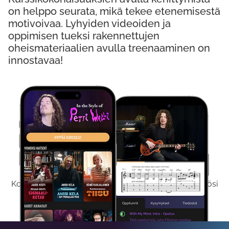
on helppo seurata, mikä tekee etenemisestä
motivoivaa. Lyhyiden videoiden ja
oppimisen tueksi rakennettujen
oheismateriaalien avulla treenaaminen on
innostavaa!
Kokeile Ilmaiseksi
Kokeilemalla ilmaiseksi saat koko sisältömme käyttöösi
viikon ajaksi.