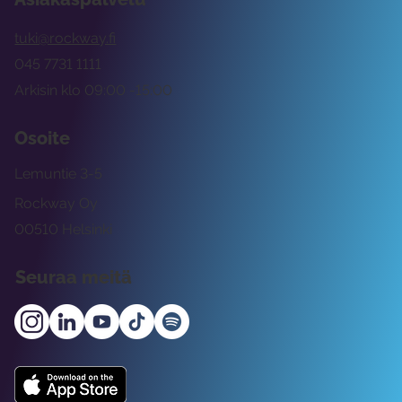
tuki@rockway.fi
045 7731 1111
Arkisin klo 09:00 -15:00
Osoite
Lemuntie 3-5
Rockway Oy
00510 Helsinki
Seuraa meitä