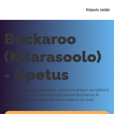
Kirjaudu sisään
Buckaroo
(Kitarasoolo)
- Opetus
Tällä oppitunnilla opetellaan Jarmo Hynnisen säveltämä
vauhdikkaampi kitarasoolo kappaleen Buckaroo B-
osaan ja soitetaan vielä viimeinen teema (A-osa)
loppuun.