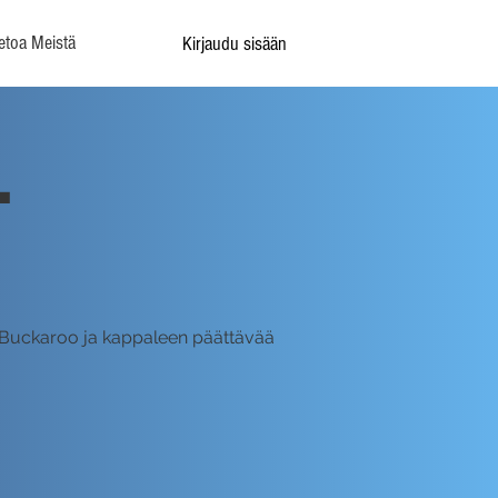
etoa Meistä
Kirjaudu sisään
-
n Buckaroo ja kappaleen päättävää