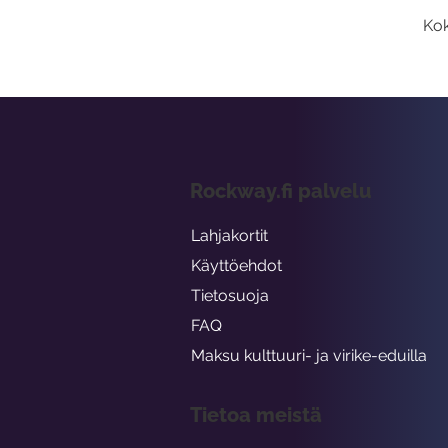
Kok
Rockway.fi palvelu
Lahjakortit
Käyttöehdot
Tietosuoja
FAQ
Maksu kulttuuri- ja virike-eduilla
Tietoa meistä