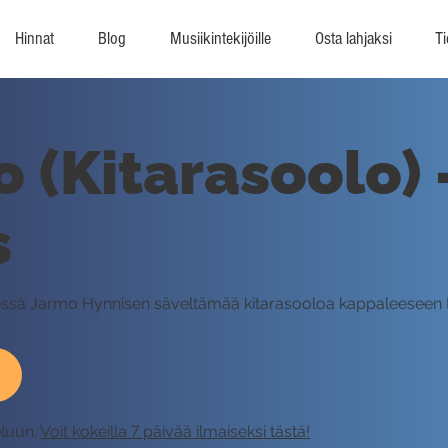
Hinnat
Blog
Musiikintekijöille
Osta lahjaksi
Ti
 (Kitarasoolo) 
s
yhdessä Jarmo Hynnisen säveltämää kitarasooloa kappaleesee
eluun.
Voit kokeilla 7 päivää ilmaiseksi tästä!