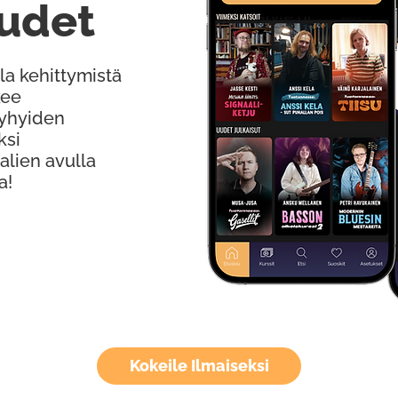
udet
la kehittymistä
kee
Lyhyiden
ksi
alien avulla
a!
Kokeile Ilmaiseksi