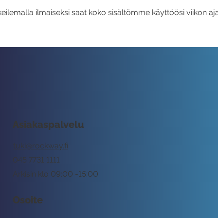
eilemalla ilmaiseksi saat koko sisältömme käyttöösi viikon aja
Asiakaspalvelu
tuki@rockway.fi
045 7731 1111
Arkisin klo 09:00 -15:00
Osoite