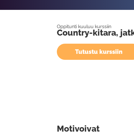
Oppitunti kuuluu kurssiin
Country-kitara, jat
Tutustu kurssiin
Motivoivat