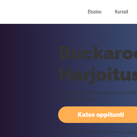
Etusivu
Kurssit
Buckaroo
Harjoitu
Tällä oppitunnilla harjoitellaan 
viimeistä teemaa.
Katso oppitunti
Vaatii kirjautumisen Rockway palv