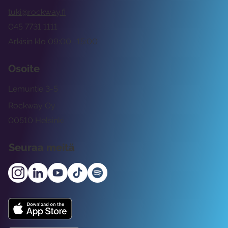
tuki@rockway.fi
045 7731 1111
Arkisin klo 09:00 -15:00
Osoite
Lemuntie 3-5
Rockway Oy
00510 Helsinki
Seuraa meitä