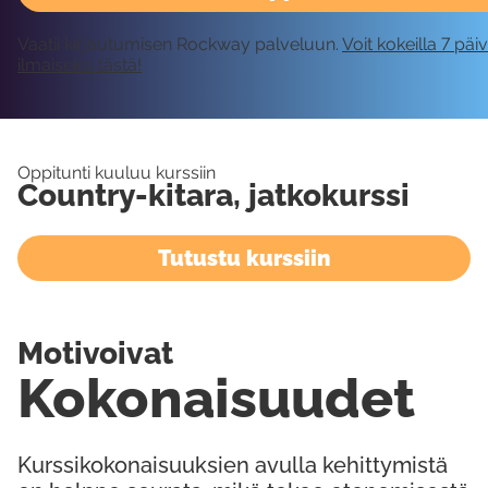
Vaatii kirjautumisen Rockway palveluun.
Voit kokeilla 7 päi
ilmaiseksi tästä!
Oppitunti kuuluu kurssiin
Country-kitara, jatkokurssi
Tutustu kurssiin
Motivoivat
Kokonaisuudet
Kurssikokonaisuuksien avulla kehittymistä