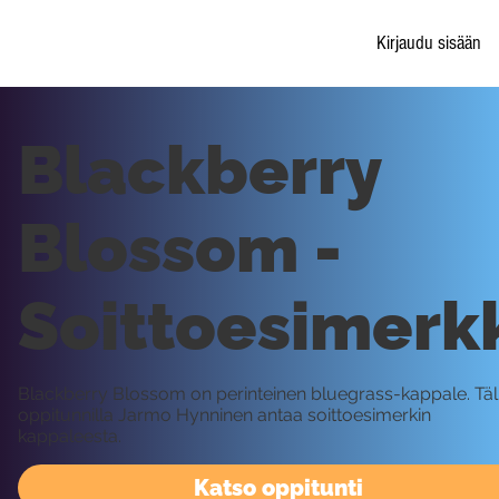
Kirjaudu sisään
Blackberry
Blossom -
Soittoesimerk
Blackberry Blossom on perinteinen bluegrass-kappale. Täl
oppitunnilla Jarmo Hynninen antaa soittoesimerkin
kappaleesta.
Katso oppitunti