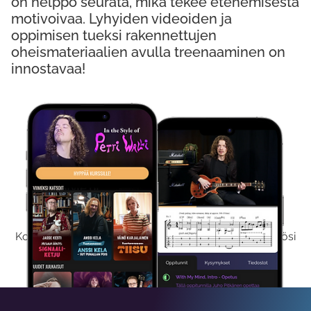
on helppo seurata, mikä tekee etenemisestä
motivoivaa. Lyhyiden videoiden ja
oppimisen tueksi rakennettujen
oheismateriaalien avulla treenaaminen on
innostavaa!
Kokeile Ilmaiseksi
Kokeilemalla ilmaiseksi saat koko sisältömme käyttöösi
viikon ajaksi.