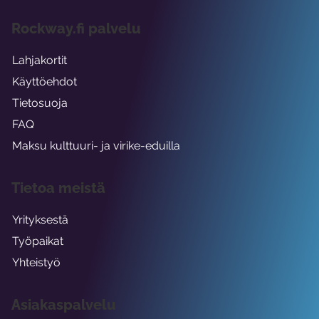
Rockway.fi palvelu
Lahjakortit
Käyttöehdot
Tietosuoja
FAQ
Maksu kulttuuri- ja virike-eduilla
Tietoa meistä
Yrityksestä
Työpaikat
Yhteistyö
Asiakaspalvelu