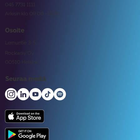
045 7731 1111
Arkisin klo 09:00 -15:00
Osoite
Lemuntie 3-5
Rockway Oy
00510 Helsinki
Seuraa meitä