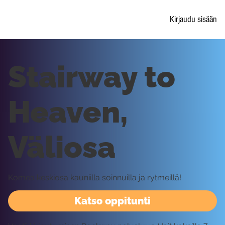
Kirjaudu sisään
Stairway to
Heaven,
Väliosa
Komea keskiosa kauniilla soinnuilla ja rytmeillä!
Katso oppitunti