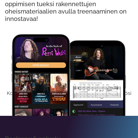
oppimisen tueksi rakennettujen
oheismateriaalien avulla treenaaminen on
innostavaa!
Kokeile Ilmaiseksi
Kokeilemalla ilmaiseksi saat koko sisältömme käyttöösi
viikon ajaksi.