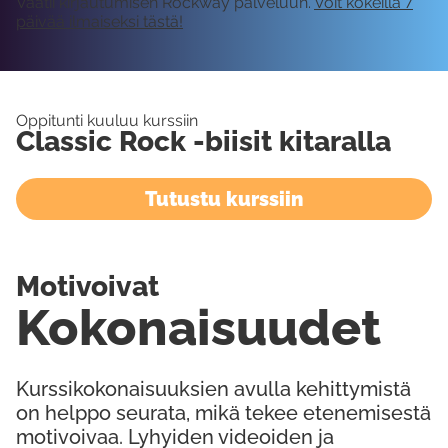
Vaatii kirjautumisen Rockway palveluun.
Voit kokeilla 7
päivää ilmaiseksi tästä!
Oppitunti kuuluu kurssiin
Classic Rock -biisit kitaralla
Tutustu kurssiin
Motivoivat
Kokonaisuudet
Kurssikokonaisuuksien avulla kehittymistä
on helppo seurata, mikä tekee etenemisestä
motivoivaa. Lyhyiden videoiden ja