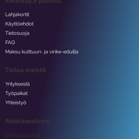
Rockway.fi palvelu
Lahjakortit
Käyttöehdot
Tietosuoja
FAQ
Maksu kulttuuri- ja virike-eduilla
Tietoa meistä
Yrityksestä
Työpaikat
Yhteistyö
Asiakaspalvelu
tuki@rockway.fi