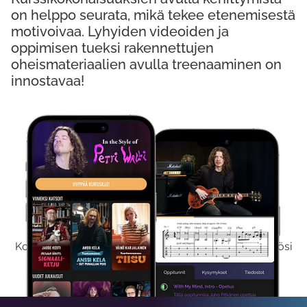
on helppo seurata, mikä tekee etenemisestä
motivoivaa. Lyhyiden videoiden ja
oppimisen tueksi rakennettujen
oheismateriaalien avulla treenaaminen on
innostavaa!
Kokeile Ilmaiseksi
Kokeilemalla ilmaiseksi saat koko sisältömme käyttöösi
viikon ajaksi.