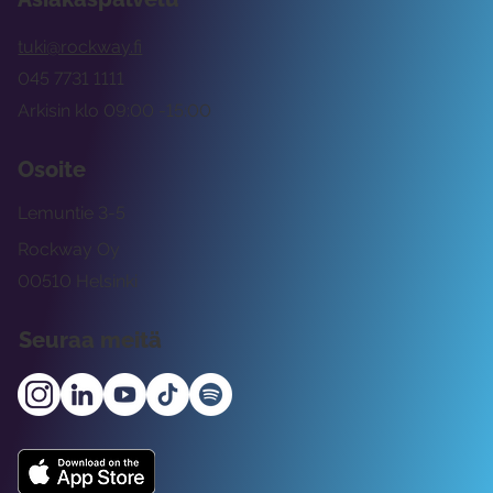
tuki@rockway.fi
045 7731 1111
Arkisin klo 09:00 -15:00
Osoite
Lemuntie 3-5
Rockway Oy
00510 Helsinki
Seuraa meitä