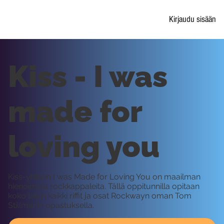
Kirjaudu sisään
Kiss - I was
made for
loving you
Kiss-yhteen I was Made for Loving You on maailman
hienoimpia rockkappaleita. Tällä oppitunnilla opitaan
koko biisin kaikki riffit ja osat Rockwayn oman Tom
Stillmanin opastuksella.