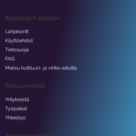
Rockway.fi palvelu
Lahjakortit
Käyttöehdot
Tietosuoja
FAQ
Maksu kulttuuri- ja virike-eduilla
Tietoa meistä
Yrityksestä
Työpaikat
Yhteistyö
Asiakaspalvelu