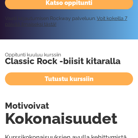
Katso oppitunti
Vaatii kirjautumisen Rockway palveluun.
Voit kokeilla 7
päivää ilmaiseksi tästä!
Oppitunti kuuluu kurssiin
Classic Rock -biisit kitaralla
Tutustu kurssiin
Motivoivat
Kokonaisuudet
Kurssikokonaisuuksien avulla kehittymistä