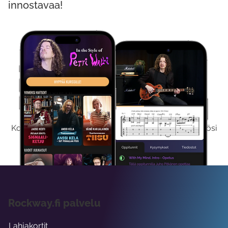
innostavaa!
Kokeile Ilmaiseksi
Kokeilemalla ilmaiseksi saat koko sisältömme käyttöösi
viikon ajaksi.
Rockway.fi palvelu
Lahjakortit