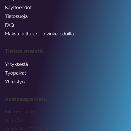
Käyttöehdot
Tietosuoja
FAQ
Maksu kulttuuri- ja virike-eduilla
Tietoa meistä
Yrityksestä
Työpaikat
Yhteistyö
Asiakaspalvelu
tuki@rockway.fi
045 7731 1111
Arkisin klo 09:00 -15:00