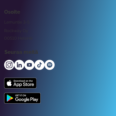
Osoite
Lemuntie 3-5
Rockway Oy
00510 Helsinki
Seuraa meitä