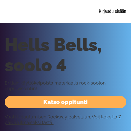
Kirjaudu sisään
Hells Bells,
soolo 4
Erittäin käyttökelpoista materiaalia rock-soolon
improvisointiin!
Katso oppitunti
Vaatii kirjautumisen Rockway palveluun.
Voit kokeilla 7
päivää ilmaiseksi tästä!