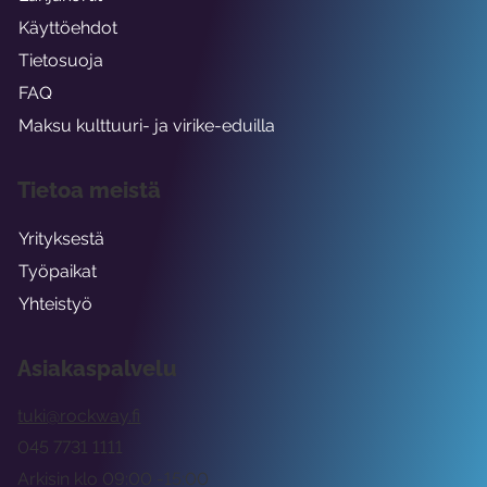
Käyttöehdot
Tietosuoja
FAQ
Maksu kulttuuri- ja virike-eduilla
Tietoa meistä
Yrityksestä
Työpaikat
Yhteistyö
Asiakaspalvelu
tuki@rockway.fi
045 7731 1111
Arkisin klo 09:00 -15:00