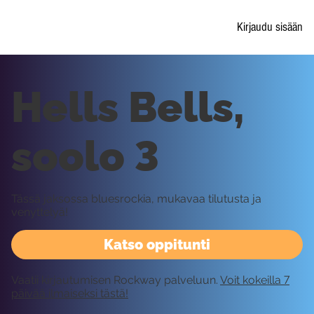
Kirjaudu sisään
Hells Bells,
soolo 3
Tässä jaksossa bluesrockia, mukavaa tilutusta ja
venyttelyä!
Katso oppitunti
Vaatii kirjautumisen Rockway palveluun.
Voit kokeilla 7
päivää ilmaiseksi tästä!