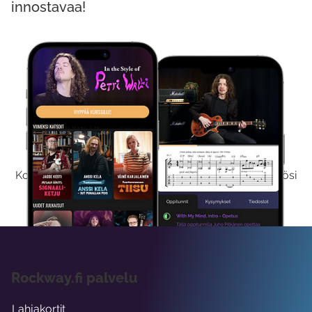
innostavaa!
Kokeile Ilmaiseksi
Kokeilemalla ilmaiseksi saat koko sisältömme käyttöösi
viikon ajaksi.
Rockway.fi palvelu
Lahjakortit