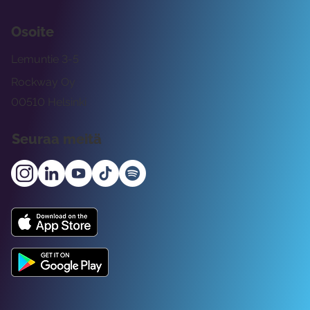
Osoite
Lemuntie 3-5
Rockway Oy
00510 Helsinki
Seuraa meitä