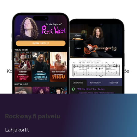
Kokeile Ilmaiseksi
Kokeilemalla ilmaiseksi saat koko sisältömme käyttöösi
viikon ajaksi.
Rockway.fi palvelu
Lahjakortit