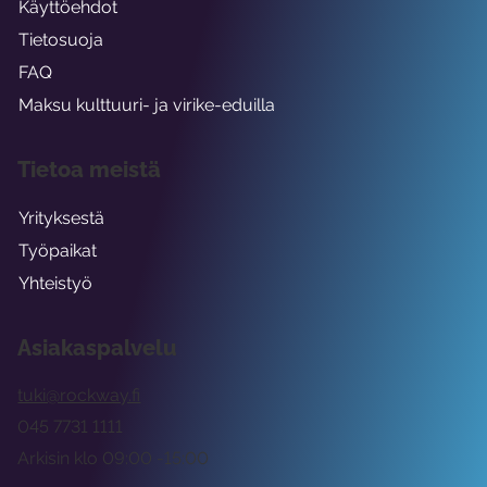
Käyttöehdot
Tietosuoja
FAQ
Maksu kulttuuri- ja virike-eduilla
Tietoa meistä
Yrityksestä
Työpaikat
Yhteistyö
Asiakaspalvelu
tuki@rockway.fi
045 7731 1111
Arkisin klo 09:00 -15:00