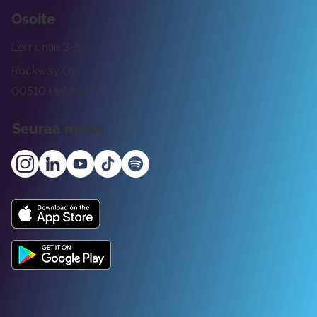
Osoite
Lemuntie 3-5
Rockway Oy
00510 Helsinki
Seuraa meitä