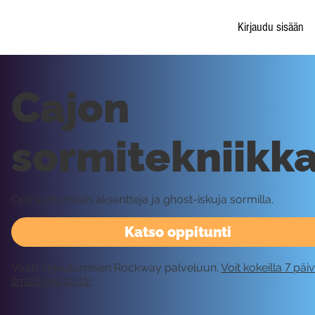
Kirjaudu sisään
Cajon
sormitekniikk
Opit soittamaan aksentteja ja ghost-iskuja sormilla.
Katso oppitunti
Vaatii kirjautumisen Rockway palveluun.
Voit kokeilla 7 päi
ilmaiseksi tästä!