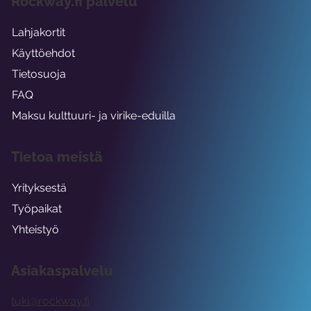
Rockway.fi palvelu
Lahjakortit
Käyttöehdot
Tietosuoja
FAQ
Maksu kulttuuri- ja virike-eduilla
Tietoa meistä
Yrityksestä
Työpaikat
Yhteistyö
Asiakaspalvelu
tuki@rockway.fi