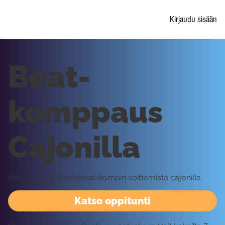
Kirjaudu sisään
Beat-
komppaus
Cajonilla
Harjoitellaan 8-osabeat-kompin soittamista cajonilla.
Katso oppitunti