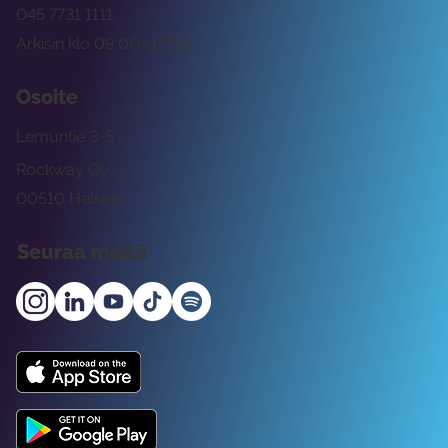
045 7731 1111
Arkisin klo 09:00 -15:00
Osoite
Lemuntie 3-5
Rockway Oy
00510 Helsinki
Seuraa meitä