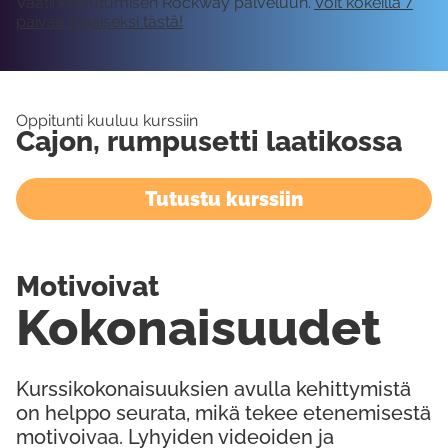
Vaatii kirjautumisen Rockway palveluun.
Voit kokeilla 7
päivää ilmaiseksi tästä!
Oppitunti kuuluu kurssiin
Cajon, rumpusetti laatikossa
Tutustu kurssiin
Motivoivat
Kokonaisuudet
Kurssikokonaisuuksien avulla kehittymistä
on helppo seurata, mikä tekee etenemisestä
motivoivaa. Lyhyiden videoiden ja