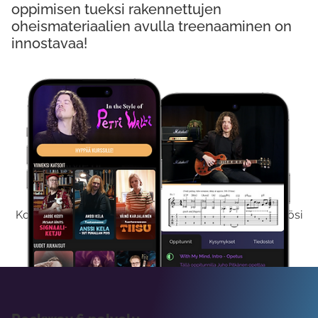
oppimisen tueksi rakennettujen
oheismateriaalien avulla treenaaminen on
innostavaa!
Kokeile Ilmaiseksi
Kokeilemalla ilmaiseksi saat koko sisältömme käyttöösi
viikon ajaksi.