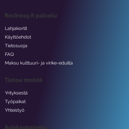
Rockway.fi palvelu
Lahjakortit
Käyttöehdot
Tietosuoja
FAQ
Maksu kulttuuri- ja virike-eduilla
Tietoa meistä
Yrityksestä
Työpaikat
Yhteistyö
Asiakaspalvelu