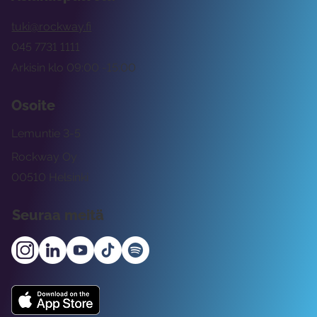
tuki@rockway.fi
045 7731 1111
Arkisin klo 09:00 -15:00
Osoite
Lemuntie 3-5
Rockway Oy
00510 Helsinki
Seuraa meitä