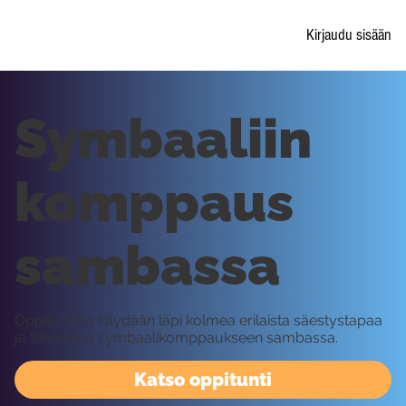
Kirjaudu sisään
Symbaaliin
komppaus
sambassa
Oppitunnilla käydään läpi kolmea erilaista säestystapaa
ja tekniikkaa symbaalikomppaukseen sambassa.
Katso oppitunti