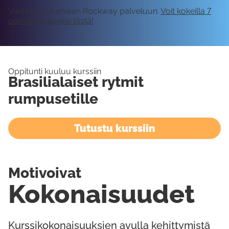
Vaatii kirjautumisen Rockway palveluun.
Voit kokeilla 7
päivää ilmaiseksi tästä!
Oppitunti kuuluu kurssiin
Brasilialaiset rytmit
rumpusetille
Tutustu kurssiin
Motivoivat
Kokonaisuudet
Kurssikokonaisuuksien avulla kehittymistä