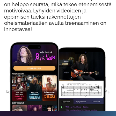
on helppo seurata, mikä tekee etenemisestä
motivoivaa. Lyhyiden videoiden ja
oppimisen tueksi rakennettujen
oheismateriaalien avulla treenaaminen on
innostavaa!
Kokeile Ilmaiseksi
Kokeilemalla ilmaiseksi saat koko sisältömme käyttöösi
viikon ajaksi.