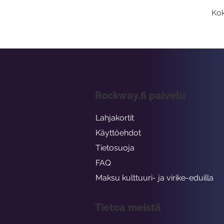
Kok
Rockway.fi palvelu
Lahjakortit
Käyttöehdot
Tietosuoja
FAQ
Maksu kulttuuri- ja virike-eduilla
Tietoa meistä