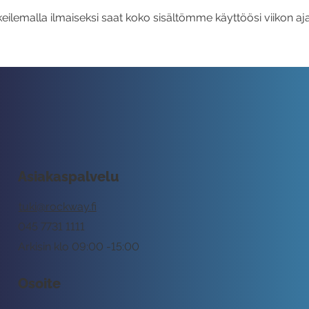
eilemalla ilmaiseksi saat koko sisältömme käyttöösi viikon aja
Asiakaspalvelu
tuki@rockway.fi
045 7731 1111
Arkisin klo 09:00 -15:00
Osoite