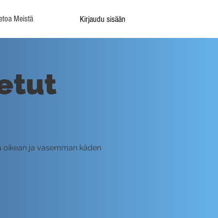
etoa Meistä
Kirjaudu sisään
etut
lla oikean ja vasemman käden