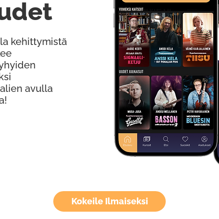
udet
la kehittymistä
kee
Lyhyiden
ksi
alien avulla
a!
Kokeile Ilmaiseksi