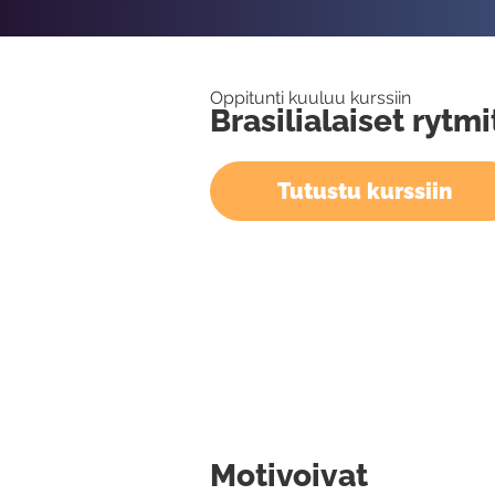
Oppitunti kuuluu kurssiin
Brasilialaiset rytm
Tutustu kurssiin
Motivoivat