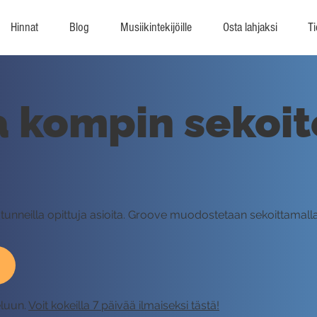
Hinnat
Blog
Musiikintekijöille
Osta lahjaksi
Ti
 kompin sekoit
a tunneilla opittuja asioita. Groove muodostetaan sekoittama
eluun.
Voit kokeilla 7 päivää ilmaiseksi tästä!