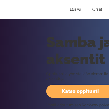
Etusivu
Kurssit
Samba ja
aksentit
Oppitunnilla yhdistellään aiemmill
aksentteja.
Katso oppitunti
Vaatii kirjautumisen Rockway palv