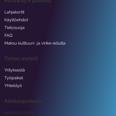
Rockway.fi palvelu
Lahjakortit
Käyttöehdot
Tietosuoja
FAQ
Maksu kulttuuri- ja virike-eduilla
Tietoa meistä
Yrityksestä
Työpaikat
Yhteistyö
Asiakaspalvelu
tuki@rockway.fi