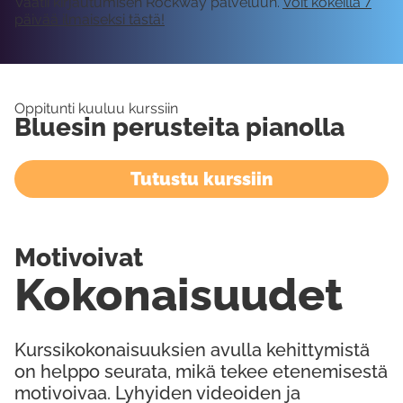
Vaatii kirjautumisen Rockway palveluun.
Voit kokeilla 7
päivää ilmaiseksi tästä!
Oppitunti kuuluu kurssiin
Bluesin perusteita pianolla
Tutustu kurssiin
Motivoivat
Kokonaisuudet
Kurssikokonaisuuksien avulla kehittymistä
on helppo seurata, mikä tekee etenemisestä
motivoivaa. Lyhyiden videoiden ja