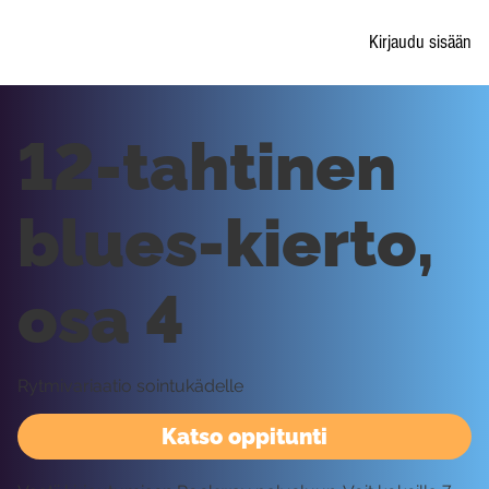
Kirjaudu sisään
12-tahtinen
blues-kierto,
osa 4
Rytmivariaatio sointukädelle
Katso oppitunti