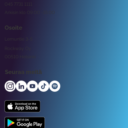
045 7731 1111
Arkisin klo 09:00 -15:00
Osoite
Lemuntie 3-5
Rockway Oy
00510 Helsinki
Seuraa meitä