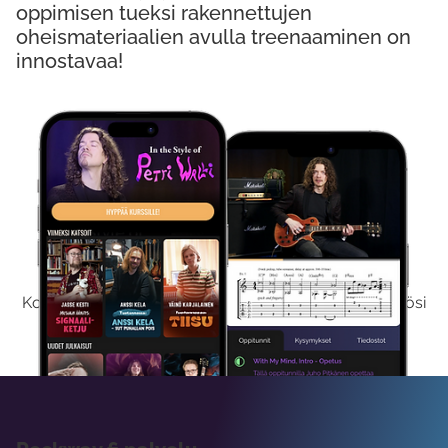
oppimisen tueksi rakennettujen
oheismateriaalien avulla treenaaminen on
innostavaa!
Kokeile Ilmaiseksi
Kokeilemalla ilmaiseksi saat koko sisältömme käyttöösi
viikon ajaksi.