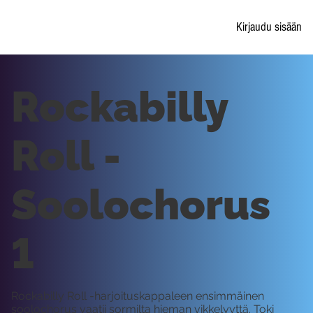
Kirjaudu sisään
Rockabilly
Roll -
Soolochorus
1
Rockabilly Roll -harjoituskappaleen ensimmäinen
soolochorus vaatii sormilta hieman vikkelyyttä. Toki