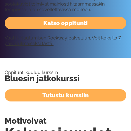
soolokuviot toimivat mainiosti hitaammassakin
tempossa ja on sovellettavissa moneen.
Katso oppitunti
Vaatii kirjautumisen Rockway palveluun.
Voit kokeilla 7
päivää ilmaiseksi tästä!
Oppitunti kuuluu kurssiin
Bluesin jatkokurssi
Tutustu kurssiin
Motivoivat