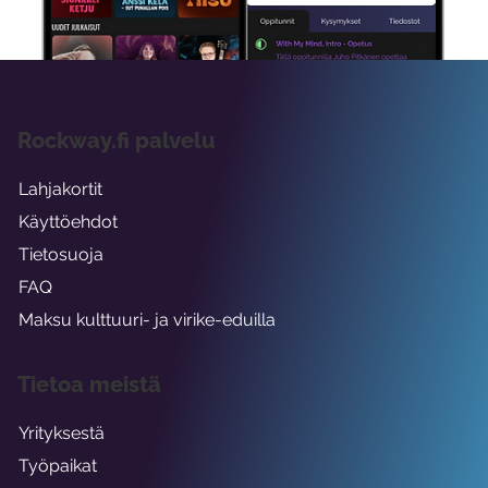
viikon ajaksi.
Rockway.fi palvelu
Lahjakortit
Käyttöehdot
Tietosuoja
FAQ
Maksu kulttuuri- ja virike-eduilla
Tietoa meistä
Yrityksestä
Työpaikat