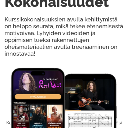
Kokonaisuudet
Kurssikokonaisuuksien avulla kehittymistä
on helppo seurata, mikä tekee etenemisestä
motivoivaa. Lyhyiden videoiden ja
oppimisen tueksi rakennettujen
oheismateriaalien avulla treenaaminen on
innostavaa!
Kokeile Ilmaiseksi
Kokeilemalla ilmaiseksi saat koko sisältömme käyttöösi