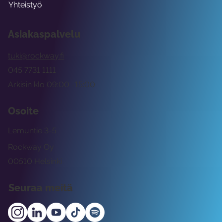
Yhteistyö
Asiakaspalvelu
tuki@rockway.fi
045 7731 1111
Arkisin klo 09:00 -15:00
Osoite
Lemuntie 3-5
Rockway Oy
00510 Helsinki
Seuraa meitä