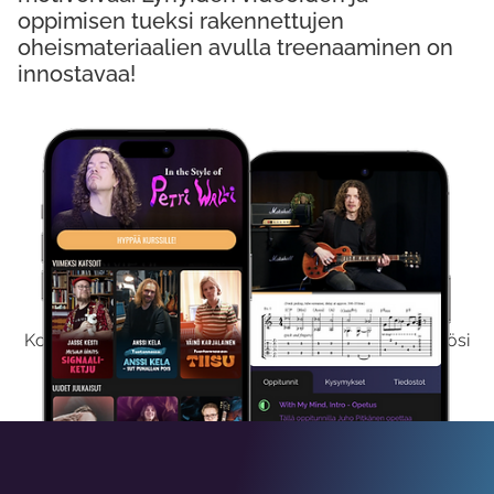
oppimisen tueksi rakennettujen
oheismateriaalien avulla treenaaminen on
innostavaa!
Kokeile Ilmaiseksi
Kokeilemalla ilmaiseksi saat koko sisältömme käyttöösi
viikon ajaksi.