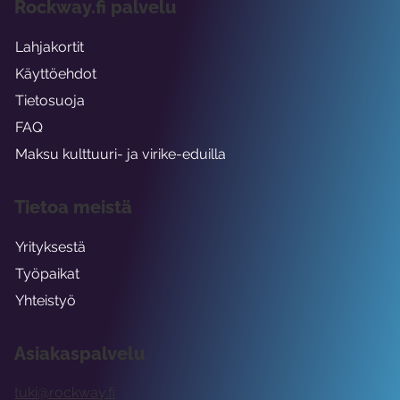
Rockway.fi palvelu
Lahjakortit
Käyttöehdot
Tietosuoja
FAQ
Maksu kulttuuri- ja virike-eduilla
Tietoa meistä
Yrityksestä
Työpaikat
Yhteistyö
Asiakaspalvelu
tuki@rockway.fi