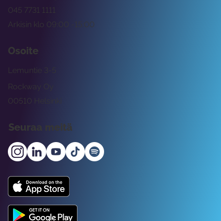
045 7731 1111
Arkisin klo 09:00 -15:00
Osoite
Lemuntie 3-5
Rockway Oy
00510 Helsinki
Seuraa meitä