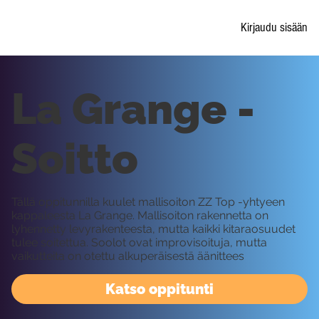
Kirjaudu sisään
La Grange -
Soitto
Tällä oppitunnilla kuulet mallisoiton ZZ Top -yhtyeen
kappaleesta La Grange. Mallisoiton rakennetta on
lyhennetty levyrakenteesta, mutta kaikki kitaraosuudet
tulee soitettua. Soolot ovat improvisoituja, mutta
vaikutteita on otettu alkuperäisestä äänittees
Katso oppitunti