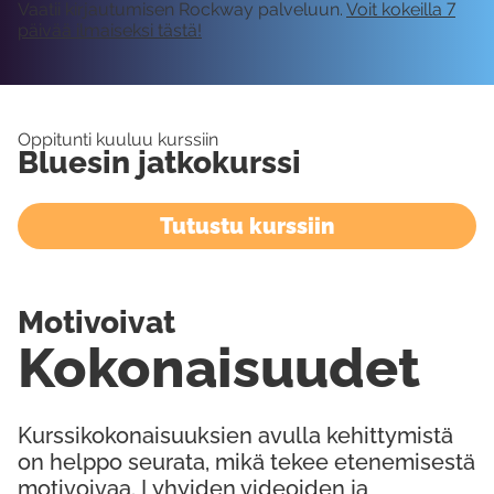
Vaatii kirjautumisen Rockway palveluun.
Voit kokeilla 7
päivää ilmaiseksi tästä!
Oppitunti kuuluu kurssiin
Bluesin jatkokurssi
Tutustu kurssiin
Motivoivat
Kokonaisuudet
Kurssikokonaisuuksien avulla kehittymistä
on helppo seurata, mikä tekee etenemisestä
motivoivaa. Lyhyiden videoiden ja