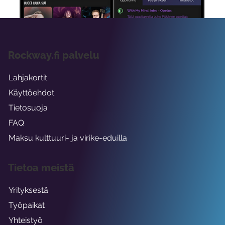
Rockway.fi palvelu
Lahjakortit
Käyttöehdot
Tietosuoja
FAQ
Maksu kulttuuri- ja virike-eduilla
Tietoa meistä
Yrityksestä
Työpaikat
Yhteistyö