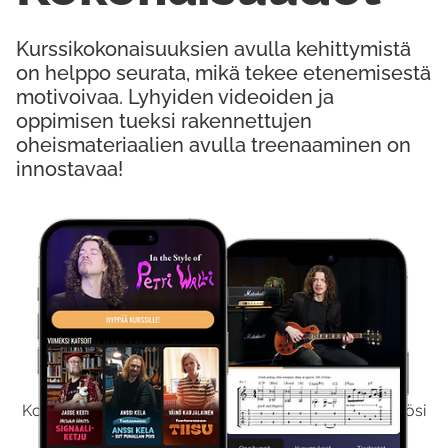
Kurssikokonaisuuksien avulla kehittymistä
on helppo seurata, mikä tekee etenemisestä
motivoivaa. Lyhyiden videoiden ja
oppimisen tueksi rakennettujen
oheismateriaalien avulla treenaaminen on
innostavaa!
Kokeile Ilmaiseksi
Kokeilemalla ilmaiseksi saat koko sisältömme käyttöösi
viikon ajaksi.