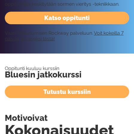
oppitunnilla keskitytään sormen vieritys -tekniikkaan.
Katso oppitunti
Vaatii kirjautumisen Rockway palveluun.
Voit kokeilla 7
päivää ilmaiseksi tästä!
Oppitunti kuuluu kurssiin
Bluesin jatkokurssi
Tutustu kurssiin
Motivoivat
Kokonaisuudet