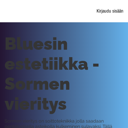
Kirjaudu sisään
Bluesin
estetiikka -
Sormen
vieritys
Sormen vieritys on soittotekniikka jolla saadaan
pentatonisella asteikolla kulkeminen sulavaksi. Tällä