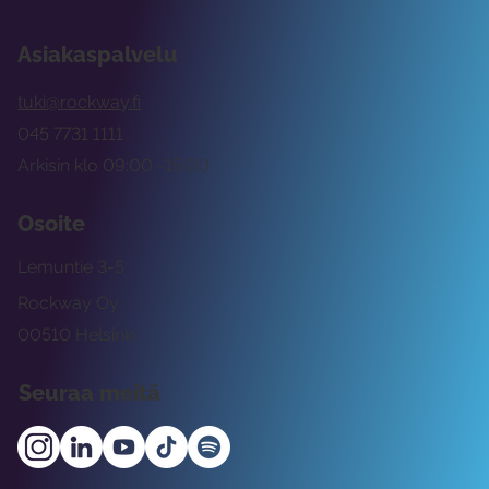
Asiakaspalvelu
tuki@rockway.fi
045 7731 1111
Arkisin klo 09:00 -15:00
Osoite
Lemuntie 3-5
Rockway Oy
00510 Helsinki
Seuraa meitä