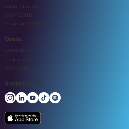
tuki@rockway.fi
045 7731 1111
Arkisin klo 09:00 -15:00
Osoite
Lemuntie 3-5
Rockway Oy
00510 Helsinki
Seuraa meitä