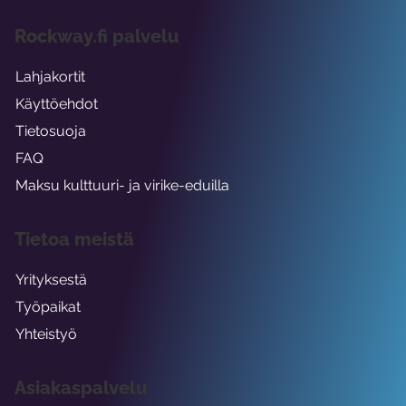
Rockway.fi palvelu
Lahjakortit
Käyttöehdot
Tietosuoja
FAQ
Maksu kulttuuri- ja virike-eduilla
Tietoa meistä
Yrityksestä
Työpaikat
Yhteistyö
Asiakaspalvelu