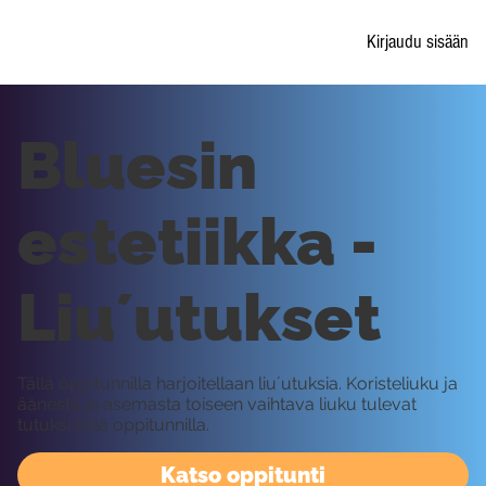
Kirjaudu sisään
Bluesin
estetiikka -
Liu´utukset
Tällä oppitunnilla harjoitellaan liu´utuksia. Koristeliuku ja
äänestä ja asemasta toiseen vaihtava liuku tulevat
tutuksi tällä oppitunnilla.
Katso oppitunti