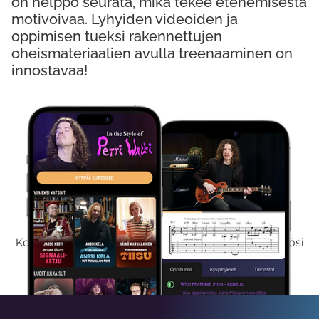
on helppo seurata, mikä tekee etenemisestä
motivoivaa. Lyhyiden videoiden ja
oppimisen tueksi rakennettujen
oheismateriaalien avulla treenaaminen on
innostavaa!
Kokeile Ilmaiseksi
Kokeilemalla ilmaiseksi saat koko sisältömme käyttöösi
viikon ajaksi.