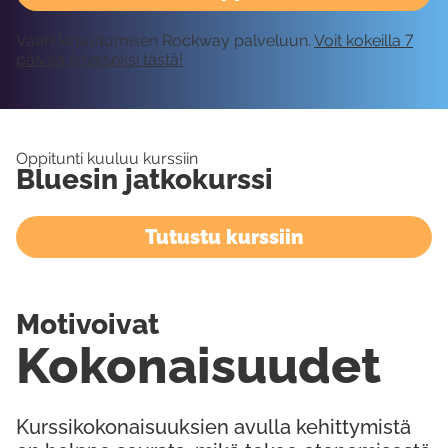
Vaatii kirjautumisen Rockway palveluun.
Voit kokeilla 7
päivää ilmaiseksi tästä!
Oppitunti kuuluu kurssiin
Bluesin jatkokurssi
Tutustu kurssiin
Motivoivat
Kokonaisuudet
Kurssikokonaisuuksien avulla kehittymistä