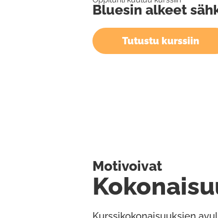
Bluesin alkeet sähk
Tutustu kurssiin
Motivoivat
Kokonaisu
Kurssikokonaisuuksien avul