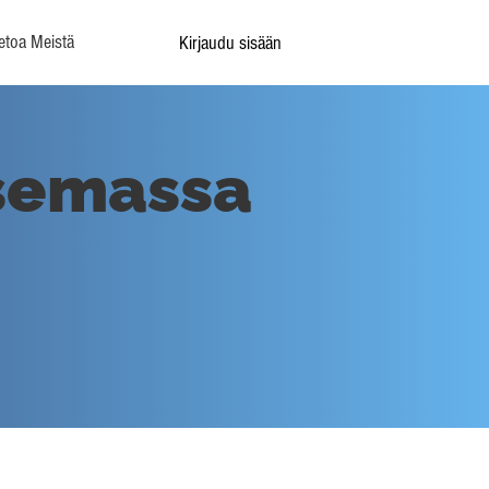
etoa Meistä
Kirjaudu sisään
asemassa