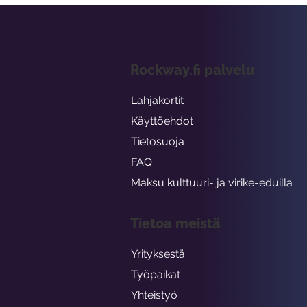
Rockway.fi palvelu
Lahjakortit
Käyttöehdot
Tietosuoja
FAQ
Maksu kulttuuri- ja virike-eduilla
Tietoa meistä
Yrityksestä
Työpaikat
Yhteistyö