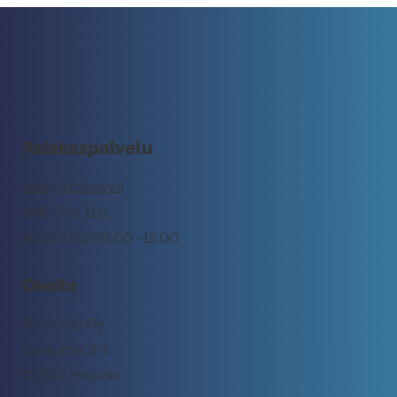
Asiakaspalvelu
tuki@rockway.fi
045 7731 1111
Arkisin klo 09:00 -15:00
Osoite
Rockway Oy
Lemuntie 3-5
00510 Helsinki