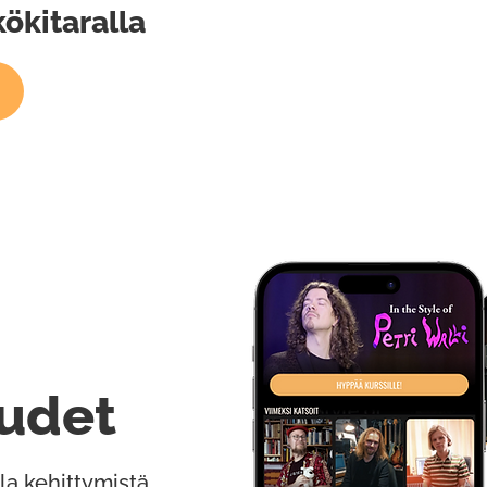
ökitaralla
udet
la kehittymistä