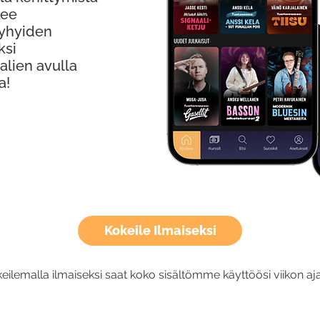
kee
Lyhyiden
ksi
alien avulla
a!
Kokeile Ilmaiseksi
eilemalla ilmaiseksi saat koko sisältömme käyttöösi viikon aja