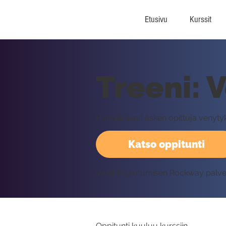
Etusivu
Kurssit
Treeni: 
Harjoitellaan äsken opittuja venyt
Katso oppitunti
Vaatii kirjautumisen Rockway palv
Oppitunti kuuluu kurssiin