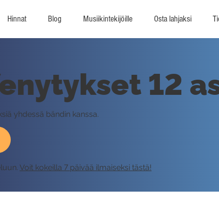
Hinnat
Blog
Musiikintekijöille
Osta lahjaksi
Ti
Venytykset 12 
yksiä yhdessä bändin kanssa.
eluun.
Voit kokeilla 7 päivää ilmaiseksi tästä!