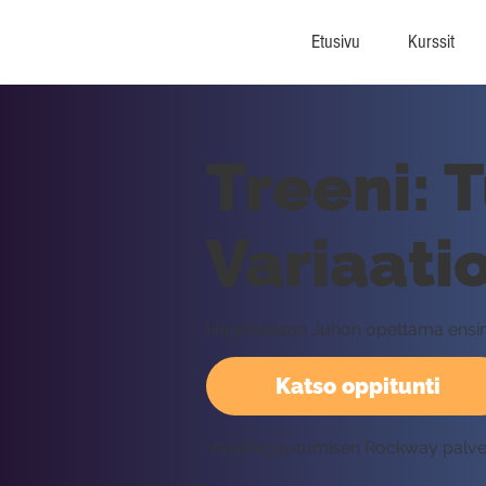
Etusivu
Kurssit
Treeni: 
Variaati
Harjoitellaan Juhon opettama ensi
Katso oppitunti
Vaatii kirjautumisen Rockway palv