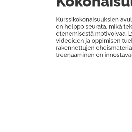
Kokonaisu
Kurssikokonaisuuksien avul
on helppo seurata, mikä te
etenemisestä motivoivaa. 
videoiden ja oppimisen tue
rakennettujen oheismateria
treenaaminen on innostava