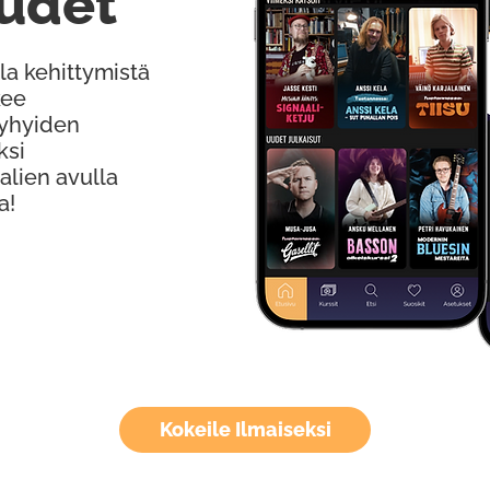
udet
la kehittymistä
kee
Lyhyiden
ksi
alien avulla
a!
Kokeile Ilmaiseksi