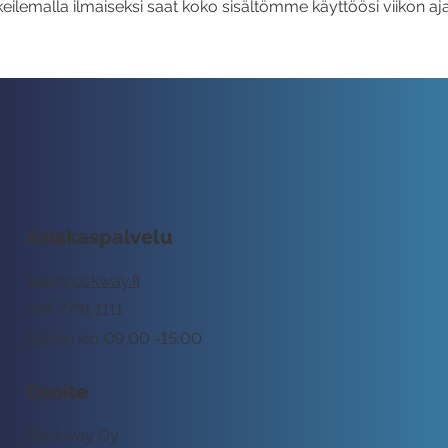
eilemalla ilmaiseksi saat koko sisältömme käyttöösi viikon aja
Asiakaspalvelu
tuki@rockway.fi
045 7731 1111
Arkisin klo 09:00 -15:00
Osoite
Rockway Oy