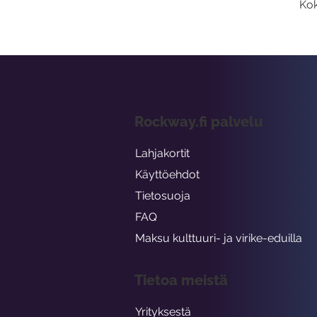
Kok
Rockway.fi palvelu
Lahjakortit
Käyttöehdot
Tietosuoja
FAQ
Maksu kulttuuri- ja virike-eduilla
Tietoa meistä
Yrityksestä