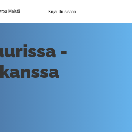
etoa Meistä
Kirjaudu sisään
urissa -
 kanssa