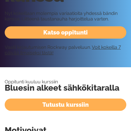
Nyt kokeillaan molempia variaatioita yhdessä bändin
kanssa. Liitteenä taustanauha harjoittelua varten.
Katso oppitunti
Vaatii kirjautumisen Rockway palveluun.
Voit kokeilla 7
päivää ilmaiseksi tästä!
Oppitunti kuuluu kurssiin
Bluesin alkeet sähkökitaralla
Tutustu kurssiin
Motivoivat