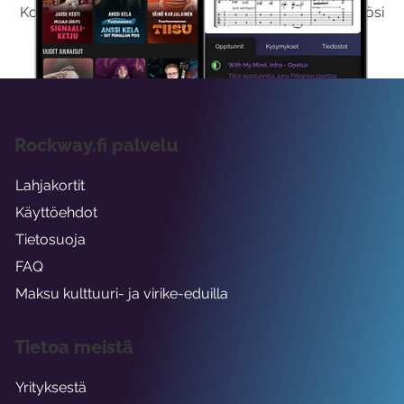
Kokeilemalla ilmaiseksi saat koko sisältömme käyttöösi
viikon ajaksi.
Rockway.fi palvelu
Lahjakortit
Käyttöehdot
Tietosuoja
FAQ
Maksu kulttuuri- ja virike-eduilla
Tietoa meistä
Yrityksestä