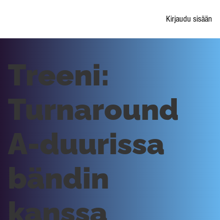
Kirjaudu sisään
Treeni:
Turnaround
A-duurissa
bändin
kanssa