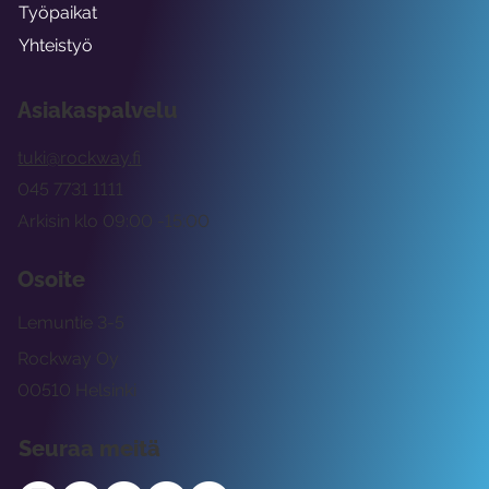
Työpaikat
Yhteistyö
Asiakaspalvelu
tuki@rockway.fi
045 7731 1111
Arkisin klo 09:00 -15:00
Osoite
Lemuntie 3-5
Rockway Oy
00510 Helsinki
Seuraa meitä