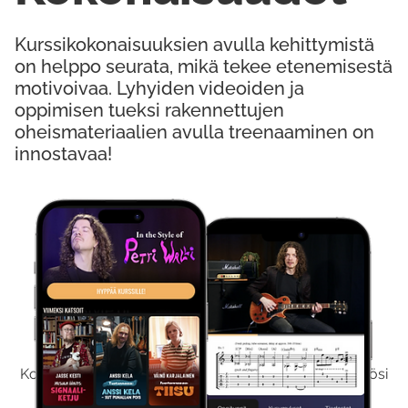
Kurssikokonaisuuksien avulla kehittymistä
on helppo seurata, mikä tekee etenemisestä
motivoivaa. Lyhyiden videoiden ja
oppimisen tueksi rakennettujen
oheismateriaalien avulla treenaaminen on
innostavaa!
Kokeile Ilmaiseksi
Kokeilemalla ilmaiseksi saat koko sisältömme käyttöösi
viikon ajaksi.