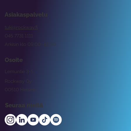
Asiakaspalvelu
tuki@rockway.fi
045 7731 1111
Arkisin klo 09:00 -15:00
Osoite
Lemuntie 3-5
Rockway Oy
00510 Helsinki
Seuraa meitä