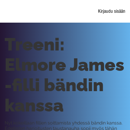
Kirjaudu sisään
Treeni:
Elmore James
-filli bändin
kanssa
Nyt kokeillaan fillien soittamista yhdessä bändin kanssa.
Edellisten harjoitusten taustanauha sopii myös tähän