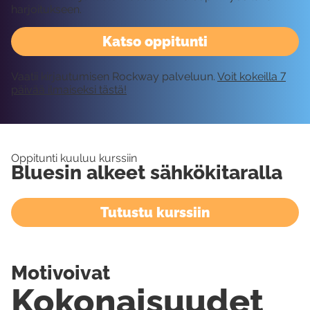
harjoitukseen.
Katso oppitunti
Vaatii kirjautumisen Rockway palveluun.
Voit kokeilla 7
päivää ilmaiseksi tästä!
Oppitunti kuuluu kurssiin
Bluesin alkeet sähkökitaralla
Tutustu kurssiin
Motivoivat
Kokonaisuudet