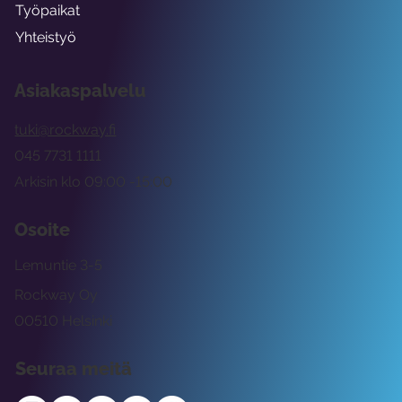
Työpaikat
Yhteistyö
Asiakaspalvelu
tuki@rockway.fi
045 7731 1111
Arkisin klo 09:00 -15:00
Osoite
Lemuntie 3-5
Rockway Oy
00510 Helsinki
Seuraa meitä