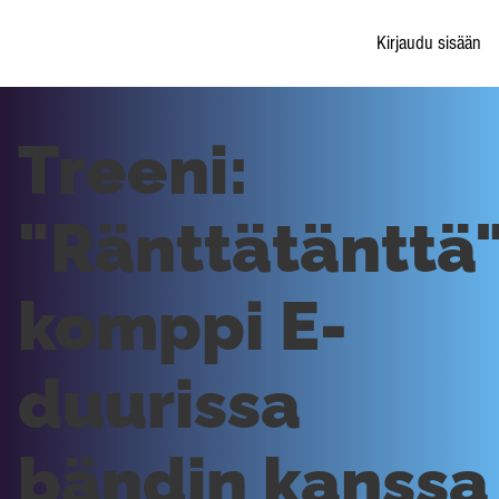
Kirjaudu sisään
Treeni:
"Ränttätänttä
komppi E-
duurissa
bändin kanssa