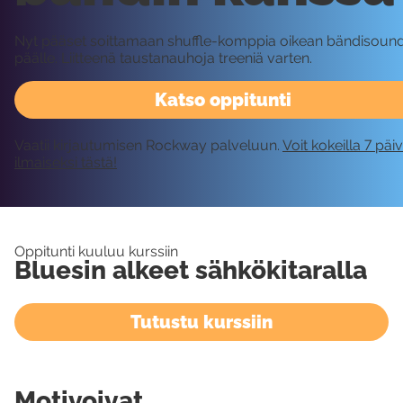
Nyt pääset soittamaan shuffle-komppia oikean bändisound
päälle. Liitteenä taustanauhoja treeniä varten.
Katso oppitunti
Vaatii kirjautumisen Rockway palveluun.
Voit kokeilla 7 päi
ilmaiseksi tästä!
Oppitunti kuuluu kurssiin
Bluesin alkeet sähkökitaralla
Tutustu kurssiin
Motivoivat