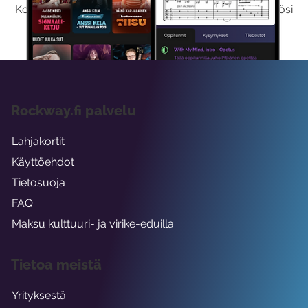
Kokeilemalla ilmaiseksi saat koko sisältömme käyttöösi
viikon ajaksi.
Rockway.fi palvelu
Lahjakortit
Käyttöehdot
Tietosuoja
FAQ
Maksu kulttuuri- ja virike-eduilla
Tietoa meistä
Yrityksestä