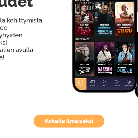
udet
la kehittymistä
kee
Lyhyiden
ksi
alien avulla
a!
Kokeile Ilmaiseksi