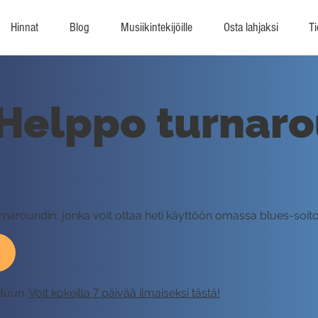
Hinnat
Blog
Musiikintekijöille
Osta lahjaksi
Ti
Helppo turnaro
rnaroundin, jonka voit ottaa heti käyttöön omassa blues-soito
eluun.
Voit kokeilla 7 päivää ilmaiseksi tästä!