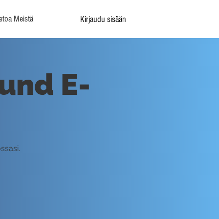
etoa Meistä
Kirjaudu sisään
und E-
ssasi.