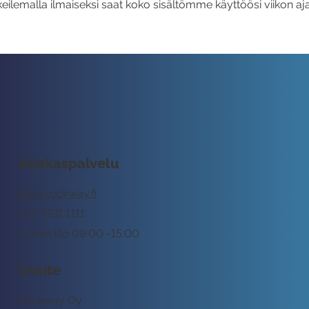
eilemalla ilmaiseksi saat koko sisältömme käyttöösi viikon aja
Asiakaspalvelu
tuki@rockway.fi
045 7731 1111
Arkisin klo 09:00 -15:00
Osoite
Rockway Oy