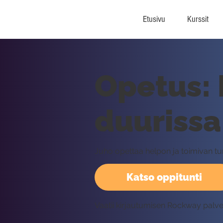
Etusivu
Kurssit
Opetus: 
duurissa
Juho opettaa helpon ja toimivan tu
Katso oppitunti
Vaatii kirjautumisen Rockway palv