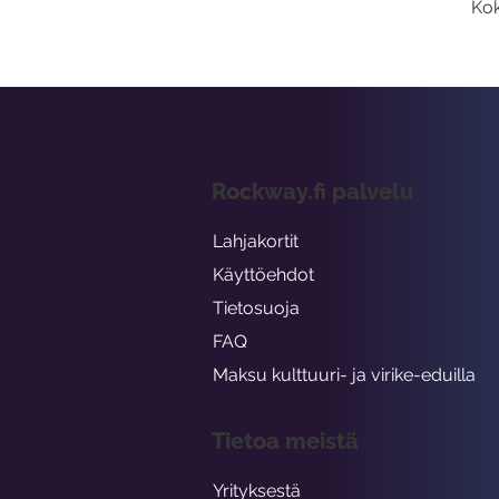
Kok
Rockway.fi palvelu
Lahjakortit
Käyttöehdot
Tietosuoja
FAQ
Maksu kulttuuri- ja virike-eduilla
Tietoa meistä
Yrityksestä