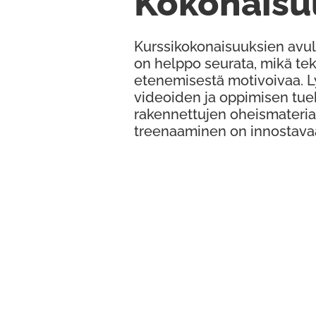
Kokonaisu
Kurssikokonaisuuksien avul
on helppo seurata, mikä te
etenemisestä motivoivaa. 
videoiden ja oppimisen tue
rakennettujen oheismateria
treenaaminen on innostava