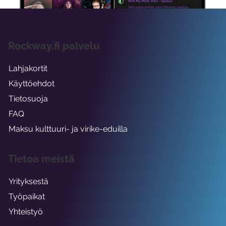
Rockway.fi palvelu
Lahjakortit
Käyttöehdot
Tietosuoja
FAQ
Maksu kulttuuri- ja virike-eduilla
Tietoa meistä
Yrityksestä
Työpaikat
Yhteistyö