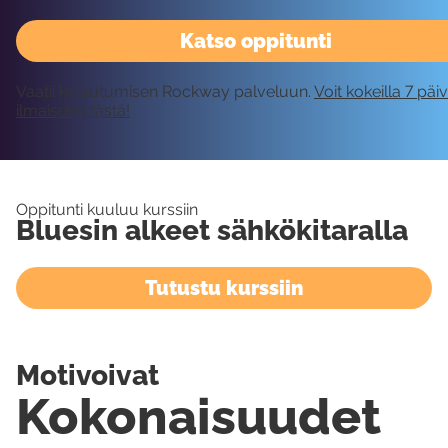
Katso oppitunti
Vaatii kirjautumisen Rockway palveluun.
Voit kokeilla 7 päi
ilmaiseksi tästä!
Oppitunti kuuluu kurssiin
Bluesin alkeet sähkökitaralla
Tutustu kurssiin
Motivoivat
Kokonaisuudet