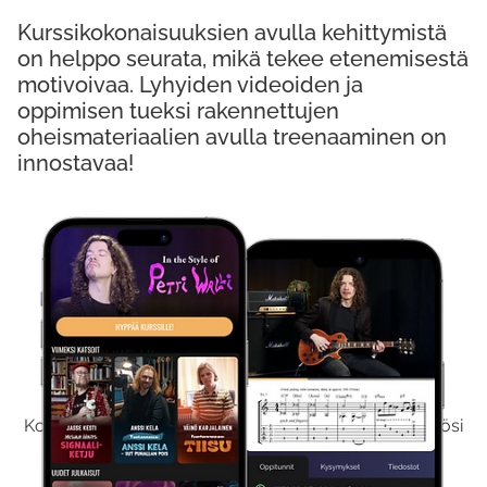
Kurssikokonaisuuksien avulla kehittymistä
on helppo seurata, mikä tekee etenemisestä
motivoivaa. Lyhyiden videoiden ja
oppimisen tueksi rakennettujen
oheismateriaalien avulla treenaaminen on
innostavaa!
Kokeile Ilmaiseksi
Kokeilemalla ilmaiseksi saat koko sisältömme käyttöösi
viikon ajaksi.