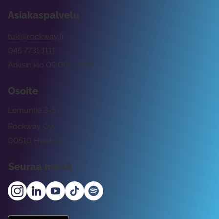
Asiakaspalvelu
tuki@rockway.fi
045 7731 1111
Arkisin klo 09:00 -15:00
Osoite
Lemuntie 3-5
Rockway Oy
00510 Helsinki
Seuraa meitä