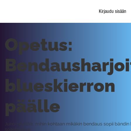
Kirjaudu sisään
Opetus:
Bendausharjoi
blueskierron
päälle
Juho näyttää, mihin kohtaan mikäkin bendaus sopii bändin
soitettaessa.