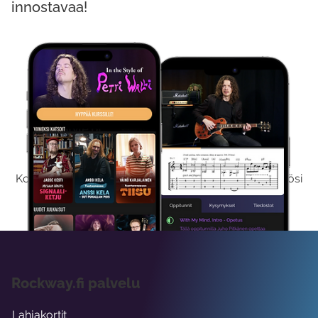
innostavaa!
Kokeile Ilmaiseksi
Kokeilemalla ilmaiseksi saat koko sisältömme käyttöösi
viikon ajaksi.
Rockway.fi palvelu
Lahjakortit