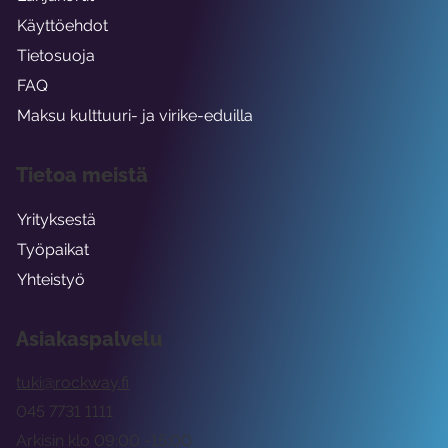
Käyttöehdot
Tietosuoja
FAQ
Maksu kulttuuri- ja virike-eduilla
Tietoa meistä
Yrityksestä
Työpaikat
Yhteistyö
Asiakaspalvelu
tuki@rockway.fi
045 7731 1111
Arkisin klo 09:00 -15:00