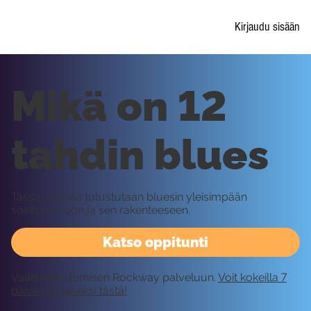
Kirjaudu sisään
Mikä on 12
tahdin blues
Tässä osiossa tutustutaan bluesin yleisimpään
sointukiertoon ja sen rakenteeseen.
Katso oppitunti
Vaatii kirjautumisen Rockway palveluun.
Voit kokeilla 7
päivää ilmaiseksi tästä!