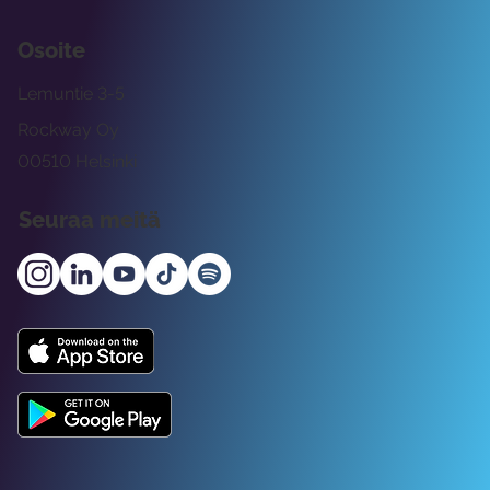
Osoite
Lemuntie 3-5
Rockway Oy
00510 Helsinki
Seuraa meitä